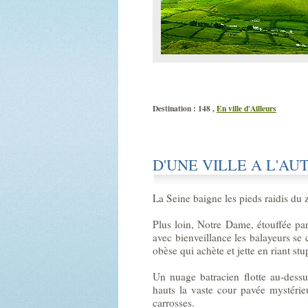
Destination : 148 ,
En ville d'Ailleurs
D'UNE VILLE A L'AU
La Seine baigne les pieds raidis du
Plus loin, Notre Dame, étouffée pa
avec bienveillance les balayeurs se 
obèse qui achète et jette en riant st
Un nuage batracien flotte au-dess
hauts la vaste cour pavée mystérieu
carrosses.