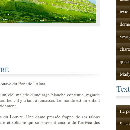
texte
derni
voyag
chart
quest
TRE
Mad
 zouave du Pont de l'Alma.
Text
r un ciel malade d'une rage blanche contenue, regarde
courber : il y a tant à ramasser. Le monde est un enfant
upidement.
Le pe
us du Louvre. Une dame pressée frappe de ses talons
se et solitaire qui se souvient encore de l'arrivée des
Saiso