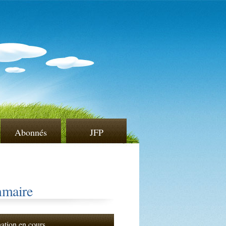
Abonnés
JFP
maire
nation en cours