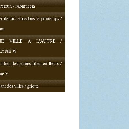
-retour. / Fabinuccia
er dehors et dedans le printemps /
am
NE VILLE A L'AUTRE /
LYNE W
dres des jeunes filles en fleurs /
ne V.
nt des villes / griotte