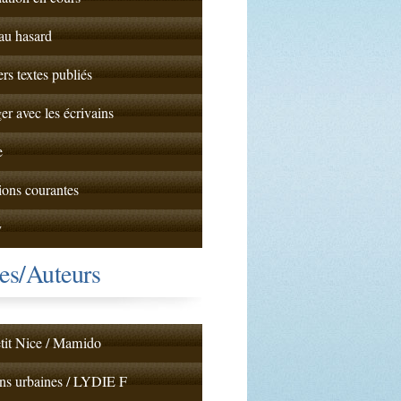
 au hasard
ers textes publiés
er avec les écrivains
e
ions courantes
y
es/Auteurs
tit Nice / Mamido
ns urbaines / LYDIE F