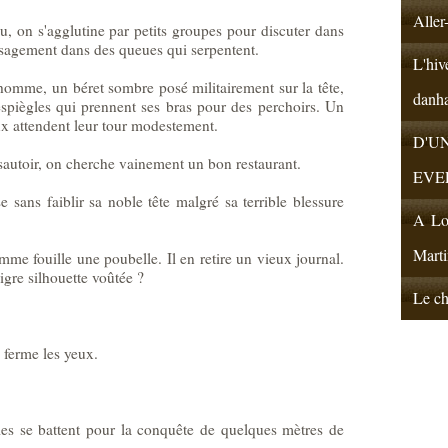
Aller
 on s'agglutine par petits groupes pour discuter dans
e sagement dans des queues qui serpentent.
L'hiv
omme, un béret sombre posé militairement sur la tête,
danh
spiègles qui prennent ses bras pour des perchoirs. Un
ux attendent leur tour modestement.
D'U
sautoir, on cherche vainement un bon restaurant.
EVE
 sans faiblir sa noble tête malgré sa terrible blessure
A Lon
Marti
mme fouille une poubelle. Il en retire un vieux journal.
igre silhouette voûtée ?
Le cha
e ferme les yeux.
es se battent pour la conquête de quelques mètres de