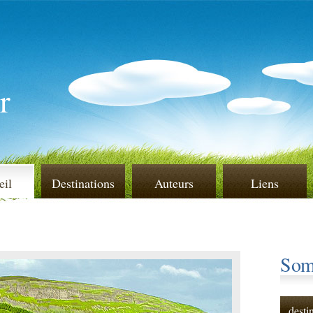
r
eil
Destinations
Auteurs
Liens
Som
desti