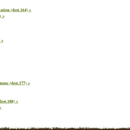
ation (dest.164) >
) >
 >
mme (dest.177) >
dest.180) >
>