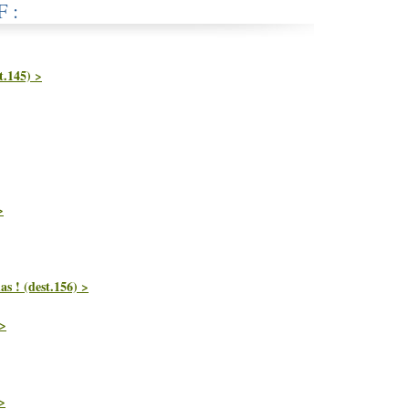
F :
t.145) >
>
as ! (dest.156) >
 >
>