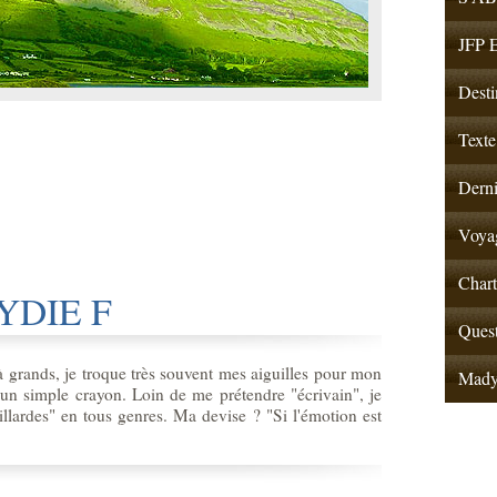
JFP E
Desti
Texte
Derni
Voyag
Chart
LYDIE F
Quest
 grands, je troque très souvent mes aiguilles pour mon
Mad
un simple crayon. Loin de me prétendre "écrivain", je
illardes" en tous genres. Ma devise ? "Si l'émotion est