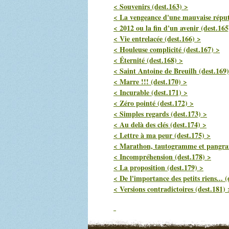
< Souvenirs (dest.163) >
< La vengeance d'une mauvaise réput
< 2012 ou la fin d'un avenir (dest.165
< Vie entrelacée (dest.166) >
< Houleuse complicité (dest.167) >
< Éternité (dest.168) >
< Saint Antoine de Breuilh (dest.169)
< Marre !!! (dest.170) >
< Incurable (dest.171) >
< Zéro pointé (dest.172) >
< Simples regards (dest.173) >
< Au delà des clés (dest.174) >
< Lettre à ma peur (dest.175) >
< Marathon, tautogramme et pangra
< Incompréhension (dest.178) >
< La proposition (dest.179) >
< De l'importance des petits riens... (
< Versions contradictoires (dest.181) 