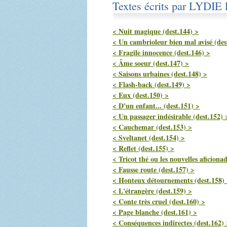
Textes écrits par LYDIE 
< Nuit magique (dest.144) >
< Un cambrioleur bien mal avisé (des
< Fragile innocence (dest.146) >
< Âme soeur (dest.147) >
< Saisons urbaines (dest.148) >
< Flash-back (dest.149) >
< Eux (dest.150) >
< D'un enfant... (dest.151) >
< Un passager indésirable (dest.152) 
< Cauchemar (dest.153) >
< Sveltanet (dest.154) >
< Reflet (dest.155) >
< Tricot thé ou les nouvelles aficionad
< Fausse route (dest.157) >
< Honteux détournements (dest.158)
< L'étrangère (dest.159) >
< Conte très cruel (dest.160) >
< Page blanche (dest.161) >
< Conséquences indirectes (dest.162) 