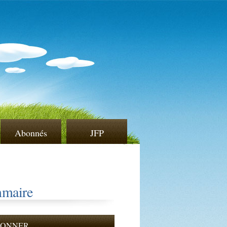
Abonnés
JFP
maire
BONNER