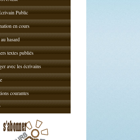
crivain Public
nation en cours
 au hasard
ers textes publiés
er avec les écrivains
e
ions courantes
y