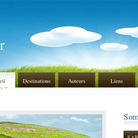
r
eil
Destinations
Auteurs
Liens
Som
S'A