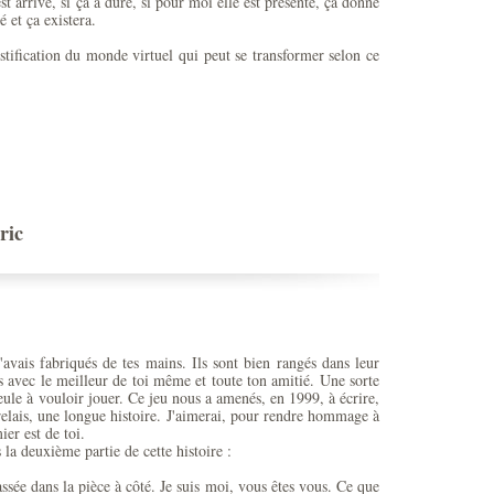
’est arrivé, si ça a duré, si pour moi elle est présente, ça donne
 et ça existera.
ustification du monde virtuel qui peut se transformer selon ce
ric
'avais fabriqués de tes mains. Ils sont bien rangés dans leur
ts avec le meilleur de toi même et toute ton amitié. Une sorte
ule à vouloir jouer. Ce jeu nous a amenés, en 1999, à écrire,
relais, une longue histoire. J'aimerai, pour rendre hommage à
er est de toi.
la deuxième partie de cette histoire :
assée dans la pièce à côté. Je suis moi, vous êtes vous. Ce que