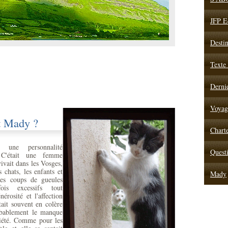
JFP E
Destin
Texte
Dernie
Voyage
t Mady ?
Chart
 une personnalité
Quest
 C'était une femme
vivait dans les Vosges,
s chats, les enfants et
Mady
Ses coups de gueules
fois excessifs tout
érosité et l'affection
tait souvent en colère
robablement le manque
ciété. Comme pour les