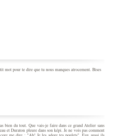
tit mot pour te dire que tu nous manques atrocement. Bises
as bien du tout. Que vais-je faire dans ce grand Atelier sans
reau et Duraton pleure dans son képi. Je ne vois pas comment
encore me dire : "Ah! Je les adore tes poulets". Eux aussi ils