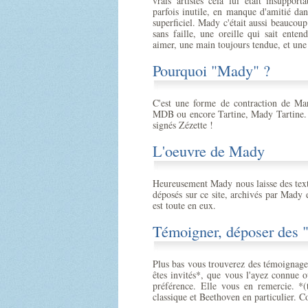
vrais artistes cela lui était insupporta
parfois inutile, en manque d'amitié da
superficiel. Mady c'était aussi beaucou
sans faille, une oreille qui sait enten
aimer, une main toujours tendue, et une
Pourquoi "Mady" ?
C'est une forme de contraction de Ma
MDB ou encore Tartine, Mady Tartine. Ce
signés Zézette !
L'oeuvre de Mady
Heureusement Mady nous laisse des tex
déposés sur ce site, archivés par Mady
est toute en eux.
Témoigner, déposer des "
Plus bas vous trouverez des témoignage
êtes invités*, que vous l'ayez connue 
préférence. Elle vous en remercie. *
classique et Beethoven en particulier. 