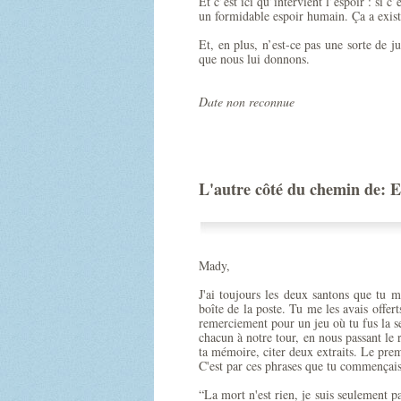
Et c’est ici qu’intervient l’espoir : si c
un formidable espoir humain. Ça a existé
Et, en plus, n’est-ce pas une sorte de j
que nous lui donnons.
Date non reconnue
L'autre côté du chemin de: E
Mady,
J'ai toujours les deux santons que tu m
boîte de la poste. Tu me les avais offer
remerciement pour un jeu où tu fus la se
chacun à notre tour, en nous passant le 
ta mémoire, citer deux extraits. Le premi
C'est par ces phrases que tu commençais 
“La mort n'est rien, je suis seulement p