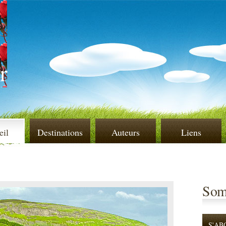
r
eil
Destinations
Auteurs
Liens
Som
S'AB