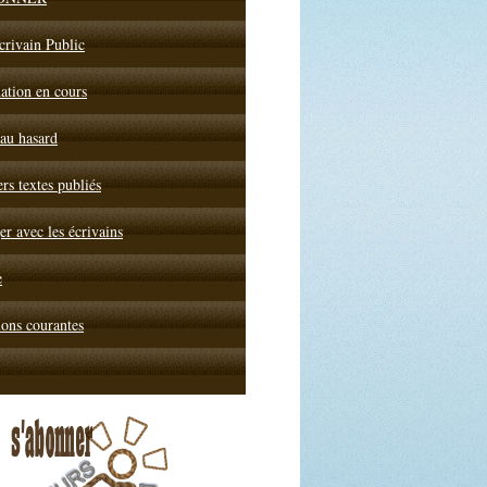
crivain Public
ation en cours
 au hasard
rs textes publiés
r avec les écrivains
e
ions courantes