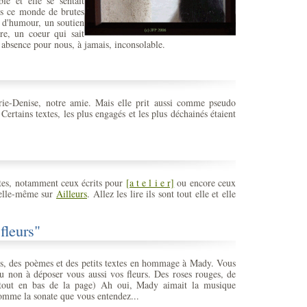
ble et elle se sentait
ns ce monde de brutes
p d'humour, un soutien
dre, un coeur qui sait
 absence pour nous, à jamais, inconsolable.
rie-Denise, notre amie. Mais elle prit aussi comme pseudo
rtains textes, les plus engagés et les plus déchainés étaient
tes, notamment ceux écrits pour
[a t e l i e r]
ou encore ceux
 elle-même sur
Ailleurs
. Allez les lire ils sont tout elle et elle
fleurs"
s, des poèmes et des petits textes en hommage à Mady. Vous
ou non à déposer vous aussi vos fleurs. Des roses rouges, de
(tout en bas de la page) Ah oui, Mady aimait la musique
Comme la sonate que vous entendez...