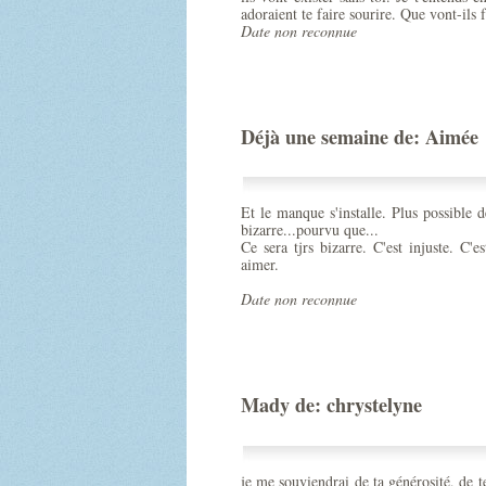
adoraient te faire sourire. Que vont-ils 
Date non reconnue
Déjà une semaine de: Aimée
Et le manque s'installe. Plus possible d
bizarre...pourvu que...
Ce sera tjrs bizarre. C'est injuste. C'e
aimer.
Date non reconnue
Mady de: chrystelyne
je me souviendrai de ta générosité, de t