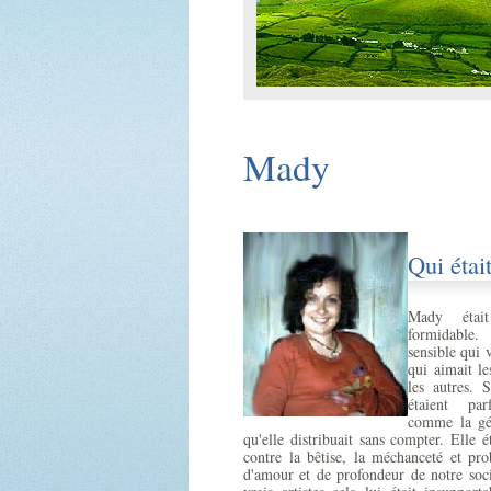
Mady
Qui étai
Mady était
formidable.
sensible qui 
qui aimait le
les autres. 
étaient par
comme la gén
qu'elle distribuait sans compter. Elle é
contre la bêtise, la méchanceté et p
d'amour et de profondeur de notre so