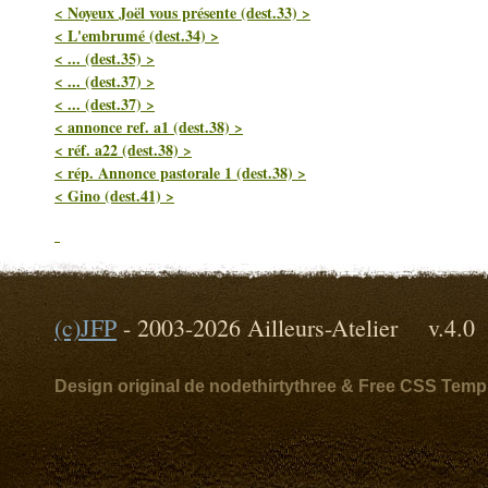
< Noyeux Joël vous présente (dest.33) >
< L'embrumé (dest.34) >
< ... (dest.35) >
< ... (dest.37) >
< ... (dest.37) >
< annonce ref. a1 (dest.38) >
< réf. a22 (dest.38) >
< rép. Annonce pastorale 1 (dest.38) >
< Gino (dest.41) >
(c)
JFP
- 2003-2026 Ailleurs-Atelier v
Design original de nodethirtythree & Free CSS Temp