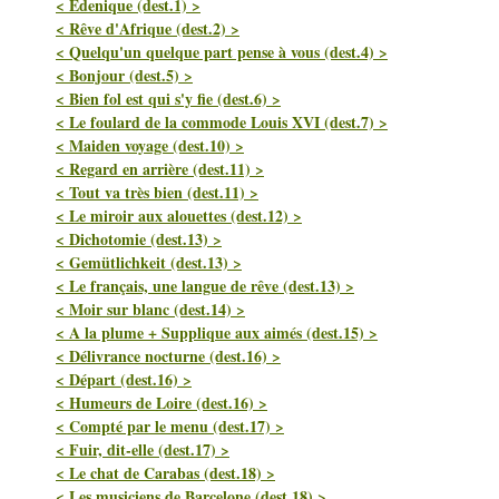
< Edenique (dest.1) >
< Rêve d'Afrique (dest.2) >
< Quelqu'un quelque part pense à vous (dest.4) >
< Bonjour (dest.5) >
< Bien fol est qui s'y fie (dest.6) >
< Le foulard de la commode Louis XVI (dest.7) >
< Maiden voyage (dest.10) >
< Regard en arrière (dest.11) >
< Tout va très bien (dest.11) >
< Le miroir aux alouettes (dest.12) >
< Dichotomie (dest.13) >
< Gemütlichkeit (dest.13) >
< Le français, une langue de rêve (dest.13) >
< Moir sur blanc (dest.14) >
< A la plume + Supplique aux aimés (dest.15) >
< Délivrance nocturne (dest.16) >
< Départ (dest.16) >
< Humeurs de Loire (dest.16) >
< Compté par le menu (dest.17) >
< Fuir, dit-elle (dest.17) >
< Le chat de Carabas (dest.18) >
< Les musiciens de Barcelone (dest.18) >