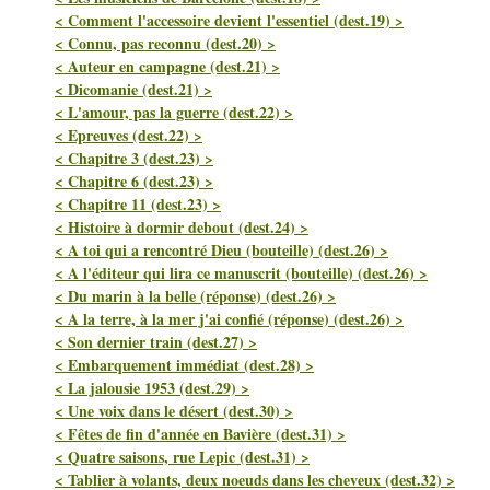
< Comment l'accessoire devient l'essentiel (dest.19) >
< Connu, pas reconnu (dest.20) >
< Auteur en campagne (dest.21) >
< Dicomanie (dest.21) >
< L'amour, pas la guerre (dest.22) >
< Epreuves (dest.22) >
< Chapitre 3 (dest.23) >
< Chapitre 6 (dest.23) >
< Chapitre 11 (dest.23) >
< Histoire à dormir debout (dest.24) >
< A toi qui a rencontré Dieu (bouteille) (dest.26) >
< A l'éditeur qui lira ce manuscrit (bouteille) (dest.26) >
< Du marin à la belle (réponse) (dest.26) >
< A la terre, à la mer j'ai confié (réponse) (dest.26) >
< Son dernier train (dest.27) >
< Embarquement immédiat (dest.28) >
< La jalousie 1953 (dest.29) >
< Une voix dans le désert (dest.30) >
< Fêtes de fin d'année en Bavière (dest.31) >
< Quatre saisons, rue Lepic (dest.31) >
< Tablier à volants, deux noeuds dans les cheveux (dest.32) >