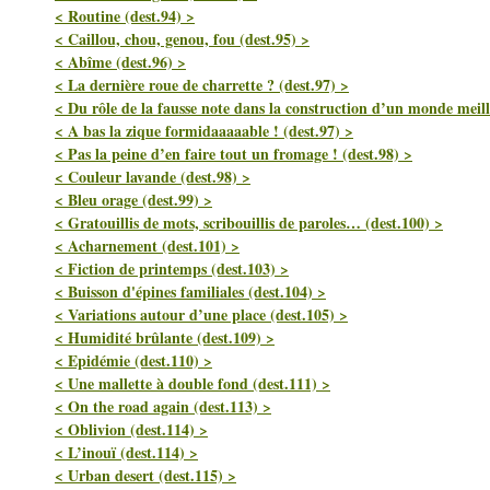
< Routine (dest.94) >
< Caillou, chou, genou, fou (dest.95) >
< Abîme (dest.96) >
< La dernière roue de charrette ? (dest.97) >
< Du rôle de la fausse note dans la construction d’un monde meill
< A bas la zique formidaaaaable ! (dest.97) >
< Pas la peine d’en faire tout un fromage ! (dest.98) >
< Couleur lavande (dest.98) >
< Bleu orage (dest.99) >
< Gratouillis de mots, scribouillis de paroles… (dest.100) >
< Acharnement (dest.101) >
< Fiction de printemps (dest.103) >
< Buisson d'épines familiales (dest.104) >
< Variations autour d’une place (dest.105) >
< Humidité brûlante (dest.109) >
< Epidémie (dest.110) >
< Une mallette à double fond (dest.111) >
< On the road again (dest.113) >
< Oblivion (dest.114) >
< L’inouï (dest.114) >
< Urban desert (dest.115) >