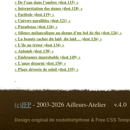
< De l’eau dans l’ombre (dest.115) >
< Interprétation des signes (dest.118) >
< Faribole (dest.119) >
< Univers parallèles (dest.121) >
< Paradoxes (dest.126) >
< Silence mélancolique au-dessus d'un bol de thé (dest.126) >
< La beauté cachée du laid, du laid… (dest.126) >
< L’île au trésor (dest.134) >
< Aplomb (dest.138) >
< Embrasure improbable (dest.149) >
< L'ange dégarni (dest.150) >
< Plage dévorée de soleil (dest.155) >
(c)
JFP
- 2003-2026 Ailleurs-Atelier v
Design original de nodethirtythree & Free CSS Temp