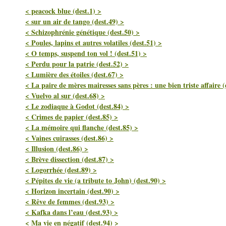
< peacock blue (dest.1) >
< sur un air de tango (dest.49) >
< Schizophrénie génétique (dest.50) >
< Poules, lapins et autres volatiles (dest.51) >
< O temps, suspend ton vol ! (dest.51) >
< Perdu pour la patrie (dest.52) >
< Lumière des étoiles (dest.67) >
< La paire de mères mairesses sans pères : une bien triste affaire (
< Vuelvo al sur (dest.68) >
< Le zodiaque à Godot (dest.84) >
< Crimes de papier (dest.85) >
< La mémoire qui flanche (dest.85) >
< Vaines cuirasses (dest.86) >
< Illusion (dest.86) >
< Brève dissection (dest.87) >
< Logorrhée (dest.89) >
< Pépites de vie (a tribute to John) (dest.90) >
< Horizon incertain (dest.90) >
< Rêve de femmes (dest.93) >
< Kafka dans l’eau (dest.93) >
< Ma vie en négatif (dest.94) >