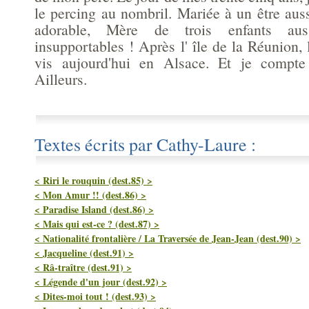
le percing au nombril. Mariée à un être aus
adorable, Mère de trois enfants aus
insupportables ! Après l' île de la Réunion, l
vis aujourd'hui en Alsace. Et je compte
Ailleurs.
Textes écrits par Cathy-Laure :
< Riri le rouquin (dest.85) >
< Mon Amur !! (dest.86) >
< Paradise Island (dest.86) >
< Mais qui est-ce ? (dest.87) >
< Nationalité frontalière / La Traversée de Jean-Jean (dest.90) >
< Jacqueline (dest.91) >
< Râ-traître (dest.91) >
< Légende d'un jour (dest.92) >
< Dites-moi tout ! (dest.93) >