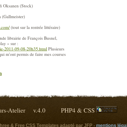
fi Oksanen (Stock)
 (Gallmeister)
e.com/
(tout sur la rentrée littéraire)
nde librairie de François Busnel,
lay » sur :
irie-2011-09-08-20h35.html
Plusieurs
ui m'ont permis de faire mes courses
n
lleurs-Atelier v.4.0 PHP4 & CSS
ythree & Free CSS Templates adapté par JFP -
mentions léga