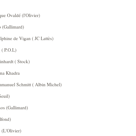
que Ovaldé (l'Olivier)
o (Gallimard)
elphine de Vigan ( JC Lattès)
 ( P.O.L)
inhardt ( Stock)
mina Khadra
mmanuel Schmitt ( Albin Michel)
euil)
nos (Gallimard)
lfond)
(L'Olivier)