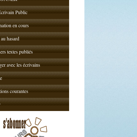
crivain Public
nation en cours
 au hasard
ers textes publiés
er avec les écrivains
e
ions courantes
y