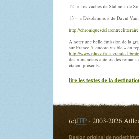
12- « Les vaches de Staline » de So
13 -- « Désolations » de David Vann
http://chroniquesdelarentreelitterair
A noter une belle émission de la gra
sur France 5, encore visible « en rep
http://www.pluzz.fr/la-grande-libra
des romanciers auteurs des romans q
étaient présents.
lire les textes de la destinatio
(c)
JFP
- 2003-2026 Ai
Design original de nodethirt