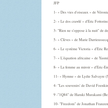
JFP
1- « Des vies d'oiseaux » de Véroni
2- « Le dos crawlé » d'Eric Fottorin
3- "Rien ne s'oppose à la nuit" de d
5- « Clèves » de Marie Darrieussecq
6- « Le système Victoria » d'Eric Re
7- « L'équation africaine » de Yas
8- « La femme au miroir » d'Eric-E
11- « Hymne » de Lydie Salvayre (S
4- "Les souvenirs' de David Foenki
9 -"1Q84" de Haruki Murakami (Be
10- "Freedom" de Jonathan Franzen 