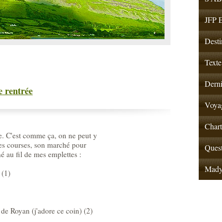
JFP E
Desti
Texte
Derni
e rentrée
Voyag
Chart
rée. C'est comme ça, on ne peut y
 ses courses, son marché pour
Quest
né au fil de mes emplettes :
Mad
 (1)
é de Royan (j'adore ce coin) (2)