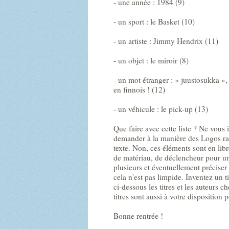
- une année : 1984 (9)
- un sport : le Basket (10)
- un artiste : Jimmy Hendrix (11)
- un objet : le miroir (8)
- un mot étranger : « juustosukka »,
en finnois ! (12)
- un véhicule : le pick-up (13)
Que faire avec cette liste ? Ne vous 
demander à la manière des Logos ral
texte. Non, ces éléments sont en libr
de matériau, de déclencheur pour un
plusieurs et éventuellement préciser 
cela n'est pas limpide. Inventez un t
ci-dessous les titres et les auteurs c
titres sont aussi à votre disposition p
Bonne rentrée !