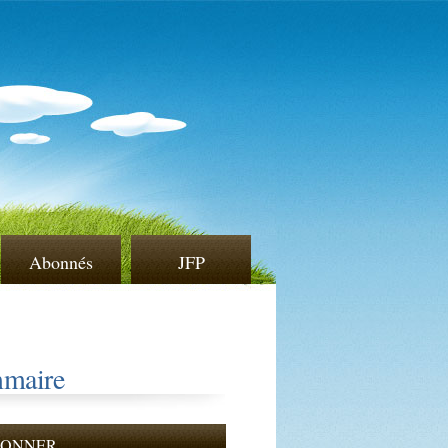
Abonnés
JFP
maire
BONNER