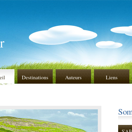
r
eil
Destinations
Auteurs
Liens
Som
S'A