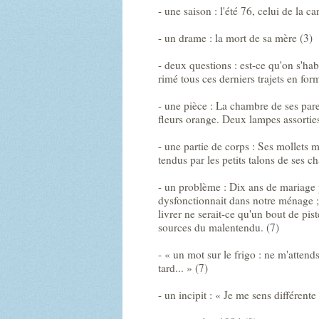
- une saison : l'été 76, celui de la ca
- un drame : la mort de sa mère (3)
- deux questions : est-ce qu'on s'ha
rimé tous ces derniers trajets en form
- une pièce : La chambre de ses pare
fleurs orange. Deux lampes assorties
- une partie de corps : Ses mollets m
tendus par les petits talons de ses c
- un problème : Dix ans de mariage
dysfonctionnait dans notre ménage ;
livrer ne serait-ce qu'un bout de pi
sources du malentendu. (7)
- « un mot sur le frigo : ne m'attends
tard... » (7)
- un incipit : « Je me sens différent