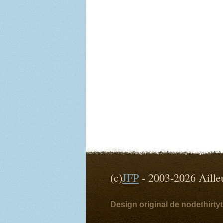
(c)
JFP
- 2003-2026 Ai
Design original de nodethirt