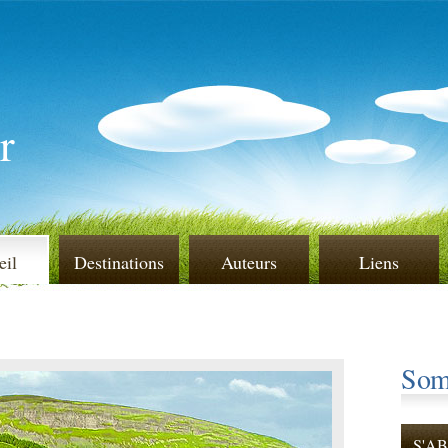
r
eil
Destinations
Auteurs
Liens
Som
S'A