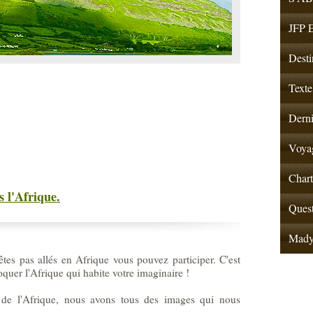
JFP E
Desti
Texte
Derni
Voyag
Chart
s l'Afrique.
Quest
Mad
tes pas allés en Afrique vous pouvez participer. C'est
oquer l'Afrique qui habite votre imaginaire !
e de l'Afrique, nous avons tous des images qui nous