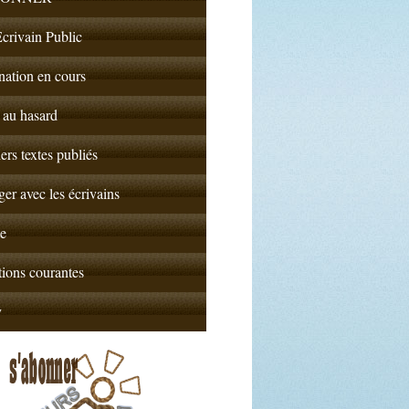
crivain Public
nation en cours
 au hasard
ers textes publiés
er avec les écrivains
e
ions courantes
y