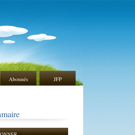
Abonnés
JFP
maire
BONNER