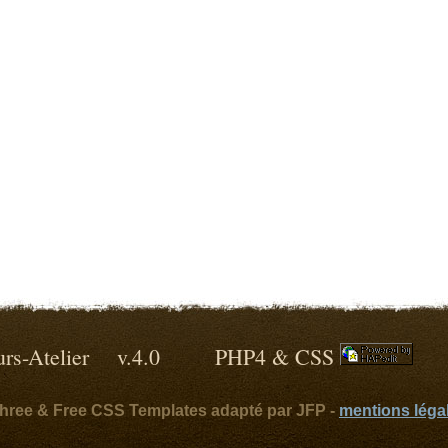
lleurs-Atelier v.4.0 PHP4 & CSS
ythree & Free CSS Templates adapté par JFP -
mentions léga