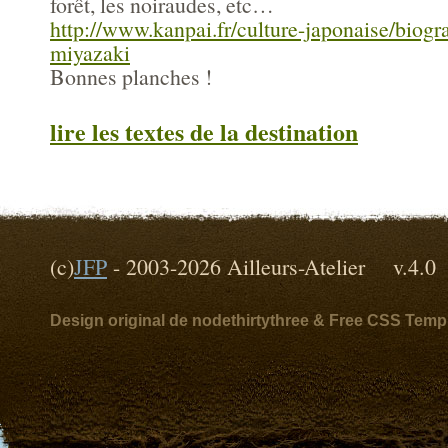
forêt, les noiraudes, etc…
http://www.kanpai.fr/culture-japonaise/biogr
miyazaki
Bonnes planches !
lire les textes de la destination
(c)
JFP
- 2003-2026 Ailleurs-Atelier v
Design original de nodethirtythree & Free CSS Temp