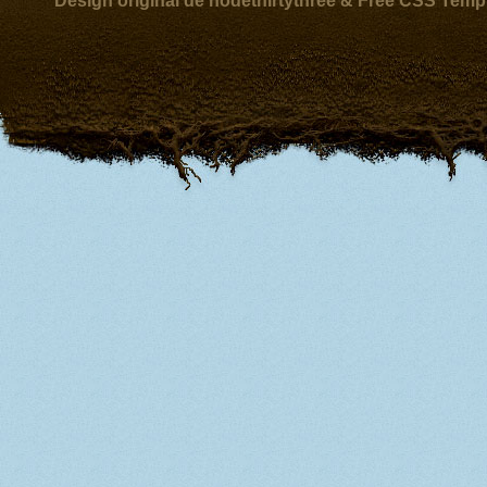
Design original de nodethirtythree & Free CSS Temp