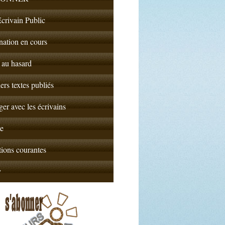
crivain Public
nation en cours
 au hasard
ers textes publiés
er avec les écrivains
e
ions courantes
y