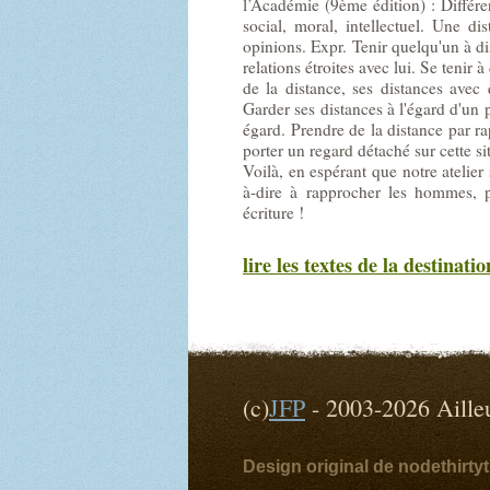
l’Académie (9ème édition) : Différen
social, moral, intellectuel. Une di
opinions. Expr. Tenir quelqu'un à dist
relations étroites avec lui. Se tenir 
de la distance, ses distances avec
Garder ses distances à l'égard d'un
égard. Prendre de la distance par ra
porter un regard détaché sur cette si
Voilà, en espérant que notre atelier 
à-dire à rapprocher les hommes, 
écriture !
lire les textes de la destinatio
(c)
JFP
- 2003-2026 Ai
Design original de nodethirt