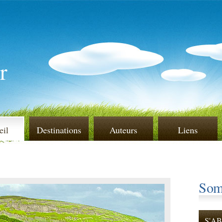
r
eil
Destinations
Auteurs
Liens
Som
S'A