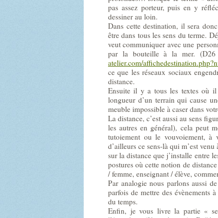
pas assez porteur, puis en y réflé
dessiner au loin.
Dans cette destination, il sera donc
être dans tous les sens du terme. Déj
veut communiquer avec une personne 
par la bouteille à la mer. (D2
atelier.com/affichedestination.php
ce que les réseaux sociaux engendre
distance.
Ensuite il y a tous les textes où i
longueur d’un terrain qui cause un
meuble impossible à caser dans vot
La distance, c’est aussi au sens figu
les autres en général), cela peut 
tutoiement ou le vouvoiement, à v
d’ailleurs ce sens-là qui m’est venu 
sur la distance que j’installe entre
postures où cette notion de distance 
/ femme, enseignant / élève, commer
Par analogie nous parlons aussi de
parfois de mettre des évènements à 
du temps.
Enfin, je vous livre la partie « s