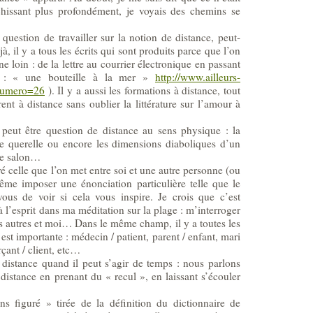
chissant plus profondément, je voyais des chemins se
 question de travailler sur la notion de distance, peut-
à, il y a tous les écrits qui sont produits parce que l’on
loin : de la lettre au courrier électronique en passant
6 : « une bouteille à la mer »
http://www.ailleurs-
?numero=26
). Il y a aussi les formations à distance, tout
nt à distance sans oublier la littérature sur l’amour à
l peut être question de distance au sens physique : la
e querelle ou encore les dimensions diaboliques d’un
re salon…
ré celle que l’on met entre soi et une autre personne (ou
même imposer une énonciation particulière telle que le
ous de voir si cela vous inspire. Je crois que c’est
à l’esprit dans ma méditation sur la plage : m’interroger
 les autres et moi… Dans le même champ, il y a toutes les
est importante : médecin / patient, parent / enfant, mari
çant / client, etc…
 distance quand il peut s’agir de temps : nous parlons
distance en prenant du « recul », en laissant s’écouler
ens figuré » tirée de la définition du dictionnaire de