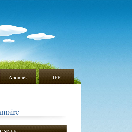
Abonnés
JFP
maire
BONNER