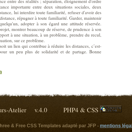
ce entre des réalités ; séparation, éloignement d'ordre
stance importante entre deux situations sociales, deux
ance, lui interdire toute familiarité, refuser d'avoir des
à distance, répugner à toute familiarité. Garder, maintenir
 quelqu'un, adopter à son égard une attitude réservée.
 projet, montrer beaucoup de réserve, de prudence à son
pport à une situation, à un problème, prendre du recul,
tuation, sur ce problème.
soit un lien qui contribue à réduire les distances, c’est-
pour un peu plus de solidarité et de partage. Bonne
n
lleurs-Atelier v.4.0 PHP4 & CSS
ythree & Free CSS Templates adapté par JFP -
mentions léga