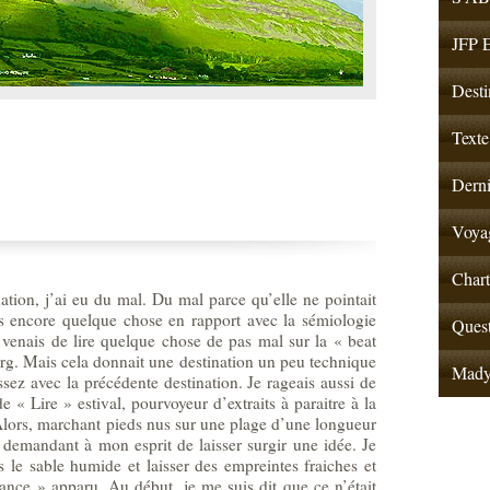
JFP E
Desti
Texte
Derni
Voyag
Chart
ation, j’ai eu du mal. Du mal parce qu’elle ne pointait
s encore quelque chose en rapport avec la sémiologie
Quest
e venais de lire quelque chose de pas mal sur la « beat
rg. Mais cela donnait une destination un peu technique
Mad
ssez avec la précédente destination. Je rageais aussi de
 « Lire » estival, pourvoyeur d’extraits à paraitre à la
Alors, marchant pieds nus sur une plage d’une longueur
de, demandant à mon esprit de laisser surgir une idée. Je
 le sable humide et laisser des empreintes fraiches et
ance » apparu. Au début, je me suis dit que ce n’était