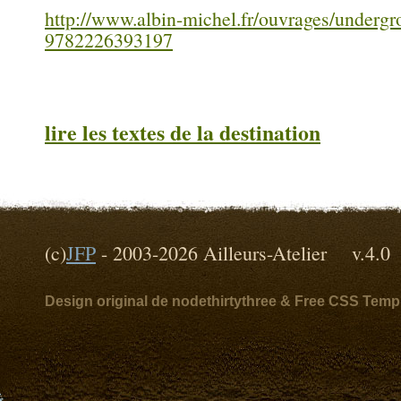
http://www.albin-michel.fr/ouvrages/undergr
9782226393197
lire les textes de la destination
(c)
JFP
- 2003-2026 Ailleurs-Atelier v
Design original de nodethirtythree & Free CSS Temp