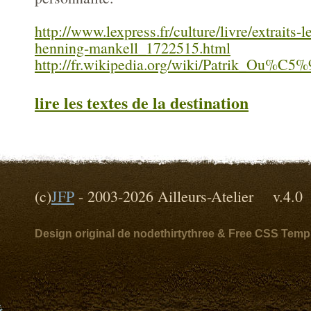
http://www.lexpress.fr/culture/livre/extraits-l
henning-mankell_1722515.html
http://fr.wikipedia.org/wiki/Patrik_Ou
lire les textes de la destination
(c)
JFP
- 2003-2026 Ailleurs-Atelier v
Design original de nodethirtythree & Free CSS Temp