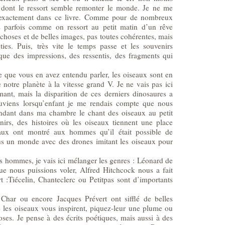
 dont le ressort semble remonter le monde. Je ne me
 exactement dans ce livre. Comme pour de nombreux
 parfois comme on ressort au petit matin d’un rêve
s choses et de belles images, pas toutes cohérentes, mais
nties. Puis, très vite le temps passe et les souvenirs
 que des impressions, des ressentis, des fragments qui
e que vous en avez entendu parler, les oiseaux sont en
e notre planète à la vitesse grand V. Je ne vais pas ici
mant, mais la disparition de ces derniers dinosaures a
ouviens lorsqu’enfant je me rendais compte que nous
endant dans ma chambre le chant des oiseaux au petit
irs, des histoires où les oiseaux tiennent une place
aux ont montré aux hommes qu’il était possible de
us un monde avec des drones imitant les oiseaux pour
s hommes, je vais ici mélanger les genres : Léonard de
ue nous puissions voler, Alfred Hitchcock nous a fait
 :Tiécelin, Chanteclerc ou Petitpas sont d’importants
Char ou encore Jacques Prévert ont sifflé de belles
 les oiseaux vous inspirent, piquez-leur une plume ou
ses. Je pense à des écrits poétiques, mais aussi à des