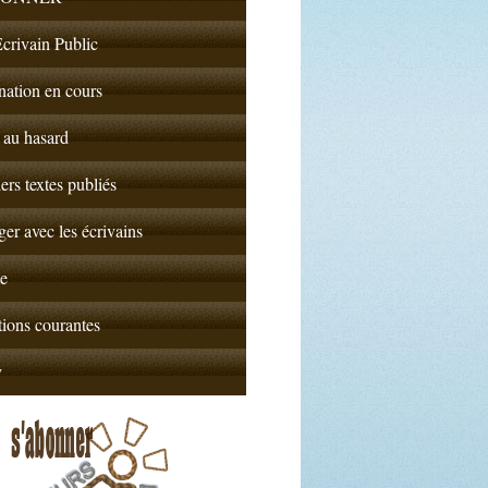
crivain Public
nation en cours
 au hasard
ers textes publiés
er avec les écrivains
e
ions courantes
y