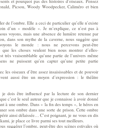
ésents et pourquoi pas des histoires d’oiseaux. Pensez
onald, Picsou, Woody Woodpecker, Caliméro et bien
r de l’ombre. Elle a ceci de particulier qu’elle n’existe
soin d’un « modèle ». Je m’explique, ce n’est pas à
ous voyons, mais une absence de lumière retenue par
ton, dans son mythe de la caverne, nous suggère que
 voyons le monde : nous ne percevons peut-être
que les choses veulent bien nous montrer d’elles-
st très vraisemblable qu’une partie de l’univers même
ns ne puissent qu’en capter qu’une petite partie
 les oiseaux d’être assez insaisissables et de pouvoir
euvent aussi être un moyen d’expression : le théâtre
 je dois être influencé par la lecture de son dernier
e que c’est le seul auteur que je connaisse à avoir donné
nt à une ombre. Dans « la fin des temps », le héros en
onner son ombre dans une sorte de prison. Cette ombre
périr ainsi délaissée… C’est poignant, je ne vous en dis
ami, je place ce livre parmi ses tout meilleurs.
ous suggérer l’ombre, peut-être des scènes estivales où