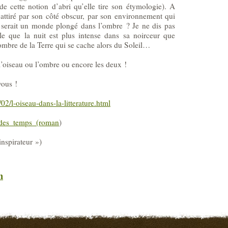
 de cette notion d’abri qu’elle tire son étymologie). A
ttiré par son côté obscur, par son environnement qui
 serait un monde plongé dans l’ombre ? Je ne dis pas
le que la nuit est plus intense dans sa noirceur que
’ombre de la Terre qui se cache alors du Soleil…
 l’oiseau ou l’ombre ou encore les deux !
vous !
02/l-oiseau-dans-la-litterature.html
n_des_temps_(roman
)
 inspirateur »)
n