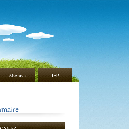
Abonnés
JFP
maire
BONNER