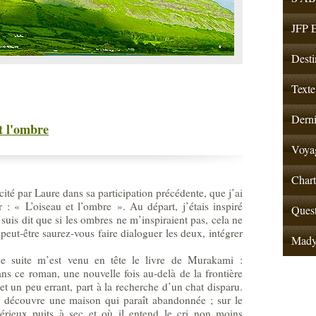
JFP E
Desti
Texte
Derni
t l'ombre
Voyag
Chart
te cité par Laure dans sa participation précédente, que j’ai
 : « L’oiseau et l’ombre ». Au départ, j’étais inspiré
Quest
suis dit que si les ombres ne m’inspiraient pas, cela ne
 peut-être saurez-vous faire dialoguer les deux, intégrer
Mad
e suite m’est venu en tête le livre de Murakami :
ans ce roman, une nouvelle fois au-delà de la frontière
 et un peu errant, part à la recherche d’un chat disparu.
 découvre une maison qui paraît abandonnée ; sur le
térieux puits à sec et où il entend le cri non moins