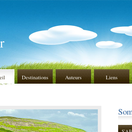
r
eil
Destinations
Auteurs
Liens
Som
S'A