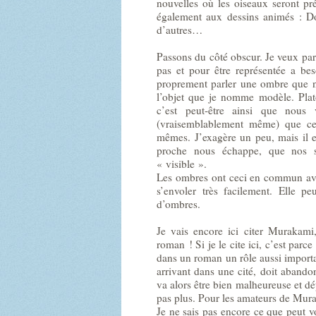
nouvelles où les oiseaux seront pr
également aux dessins animés : D
d’autres…
Passons du côté obscur. Je veux parle
pas et pour être représentée a be
proprement parler une ombre que n
l’objet que je nomme modèle. Pla
c’est peut-être ainsi que nous
(vraisemblablement même) que ce 
mêmes. J’exagère un peu, mais il e
proche nous échappe, que nos se
« visible ».
Les ombres ont ceci en commun avec
s’envoler très facilement. Elle p
d’ombres.
Je vais encore ici citer Murakami,
roman ! Si je le cite ici, c’est parc
dans un roman un rôle aussi importa
arrivant dans une cité, doit aband
va alors être bien malheureuse et dé
pas plus. Pour les amateurs de Murak
Je ne sais pas encore ce que peut v