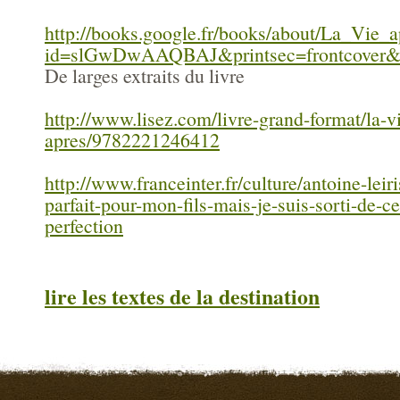
http://books.google.fr/books/about/La_Vi
id=slGwDwAAQBAJ&printsec=frontcover&s
De larges extraits du livre
http://www.lisez.com/livre-grand-format/la-v
apres/9782221246412
http://www.franceinter.fr/culture/antoine-leiri
parfait-pour-mon-fils-mais-je-suis-sorti-de-ce
perfection
lire les textes de la destination