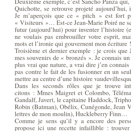
Deuxième exemple, c’est Sancho Panza qui
Quichotte, se retrouve projeté aujourd’hui, il
Je m’aperçois que ce « pitch » est fort p
« Visiteurs »… Est-ce Jean-Marie Poiré ne ser
futur (aujourd’hui) pour inventer l’histoire (
ne voulais pas embrouiller votre esprit, ma
mots et l’ironie qui gouvernent mon écriture 
Troisième et dernier exemple : je crois que 
mes souvenirs de « bronzés ». Je connais u
plus vrai que nature, a vrai dire j’en connais
pas contre le fait de les fusionner en un se
mettre au centre d’une histoire vaudevillesqu
Dans les seconds rôles que je trouve inté
citons : Mmes Maigret et Colombo, Téléma
Gandalf, Javert, le capitaine Haddock, Tripho
Robin (Batman), Obélix, Cunégonde, Jean Va
lettres de mon moulin), Huckleberry Finn…
Comme je sens qu’il y a encore des perso
propose ici une recette infaillible : trouv