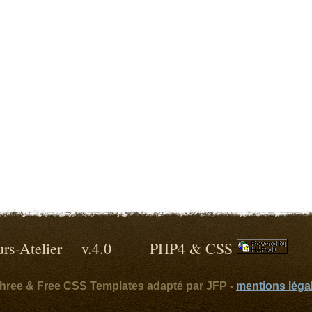
lleurs-Atelier v.4.0 PHP4 & CSS
ythree & Free CSS Templates adapté par JFP -
mentions léga