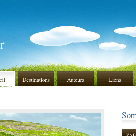
r
eil
Destinations
Auteurs
Liens
Som
S'A