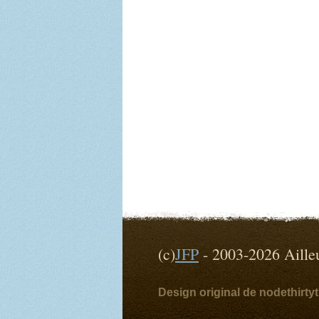
(c)
JFP
- 2003-2026 Ai
Design original de nodethirt