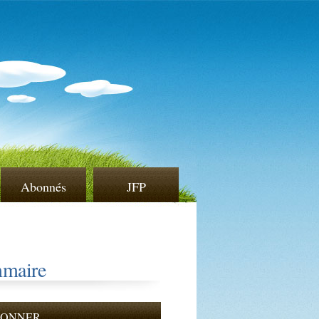
Abonnés
JFP
maire
BONNER