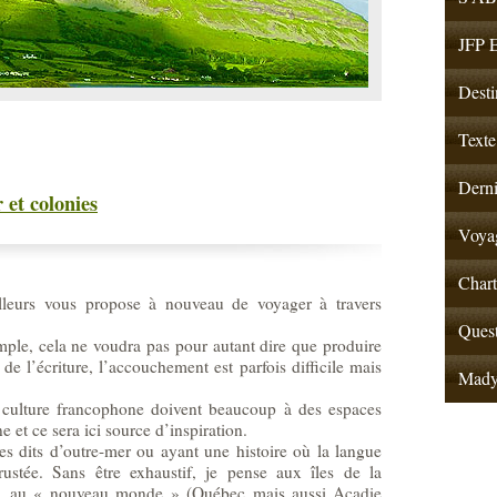
JFP E
Desti
Texte
Derni
et colonies
Voyag
Chart
illeurs vous propose à nouveau de voyager à travers
Quest
imple, cela ne voudra pas pour autant dire que produire
i de l’écriture, l’accouchement est parfois difficile mais
Mad
e culture francophone doivent beaucoup à des espaces
e et ce sera ici source d’inspiration.
res dits d’outre-mer ou ayant une histoire où la langue
rustée. Sans être exhaustif, je pense aux îles de la
ne, au « nouveau monde » (Québec mais aussi Acadie