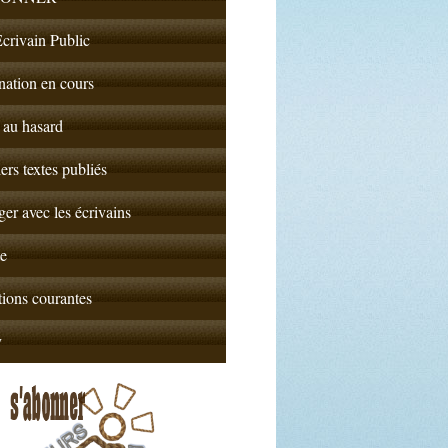
crivain Public
nation en cours
 au hasard
ers textes publiés
er avec les écrivains
e
ions courantes
y