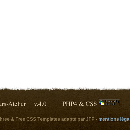
lleurs-Atelier v.4.0 PHP4 & CSS
ythree & Free CSS Templates adapté par JFP -
mentions léga