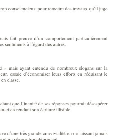
trop consciencieux pour remettre des travaux qu’il juge
mais fait preuve d’un comportement particulièrement
s sentiments à l’égard des autres.
ard » mais ayant entendu de nombreux slogans sur la
eur, essaie d’économiser leurs efforts en réduisant le
 en classe.
hant que l’inanité de ses réponses pourrait désespérer
souci en rendant son écriture illisible.
uve d’une très grande convivialité en ne laissant jamais
 et un silence trop déprimant.