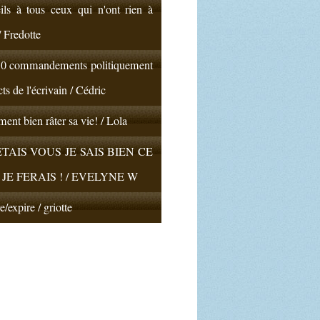
ils à tous ceux qui n'ont rien à
/ Fredotte
10 commandements politiquement
cts de l'écrivain / Cédric
nt bien râter sa vie! / Lola
'ETAIS VOUS JE SAIS BIEN CE
JE FERAIS ! / EVELYNE W
e/expire / griotte