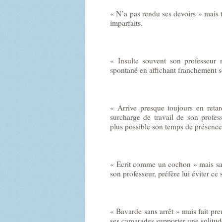
« N’a pas rendu ses devoirs » mais 
imparfaits.
« Insulte souvent son professeur 
spontané en affichant franchement se
« Arrive presque toujours en ret
surcharge de travail de son profess
plus possible son temps de présence
« Ecrit comme un cochon » mais sac
son professeur, préfère lui éviter ce 
« Bavarde sans arrêt » mais fait pre
ses camarades supporter une solitude