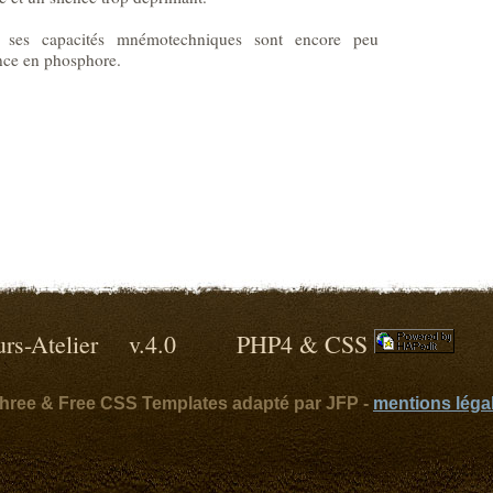
ses capacités mnémotechniques sont encore peu
ence en phosphore.
lleurs-Atelier v.4.0 PHP4 & CSS
ythree & Free CSS Templates adapté par JFP -
mentions léga