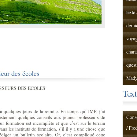
texte
derni
voyag
chart
quest
seur des écoles
Mad
SSEURS DES ECOLES
Text
à quelques jours de la retraite. En temps qu’ IMF, j’ai
Conse
stement quelques conseils aux jeunes professeurs de
ur formation est incomplète et que c’est sur le terrain
/ Fre
ans les instituts de formation, s’il il y a une chose que
iger un bulletin scolaire. Or, c’est compliqué cette