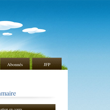
Abonnés
JFP
maire
nation en cours