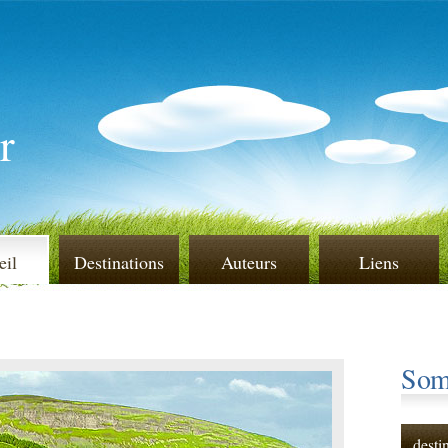
r
eil
Destinations
Auteurs
Liens
Som
desti