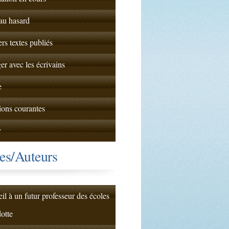
 au hasard
ers textes publiés
er avec les écrivains
e
ions courantes
y
es/Auteurs
il à un futur professeur des écoles
dotte