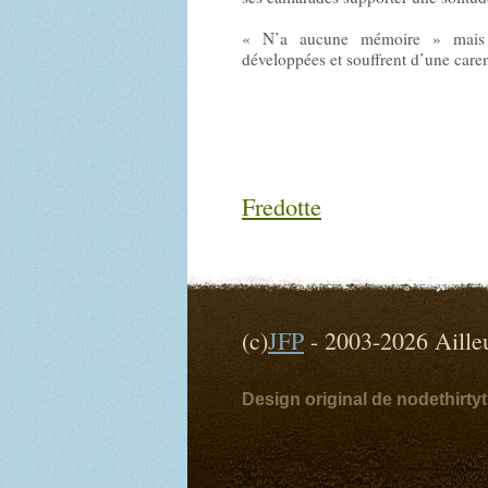
« N’a aucune mémoire » mais 
développées et souffrent d’une car
Fredotte
(c)
JFP
- 2003-2026 Ai
Design original de nodethirt