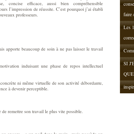
ise, concise efficace, aussi bien compréhensible
conse
rs l’impression de réussite. C’est pourquoi j’ai établi
faire 
nouveaux professeurs.
Les 
corre
s apporte beaucoup de soin à ne pas laisser le travail
Comme
SI J
motivation induisant une phase de repos intellectuel
QUE 
 concrète ni même virtuelle de son activité débordante,
inspir
nce à devenir perceptible.
de remettre son travail le plus vite possible.
t »ou encore « a un poil dans la main »mais possède un