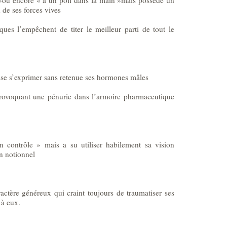
 de ses forces vives
ques l’empêchent de titer le meilleur parti de tout le
sse s’exprimer sans retenue ses hormones mâles
provoquant une pénurie dans l’armoire pharmaceutique
 contrôle » mais a su utiliser habilement sa vision
n notionnel
actère généreux qui craint toujours de traumatiser ses
 à eux.