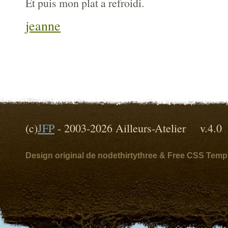
Et puis mon plat a refroidi.
jeanne
(c)
JFP
- 2003-2026 Ailleurs-Atelier v
Design original de nodethirtythree & Free CSS Temp