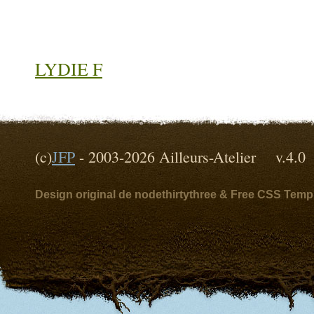
LYDIE F
(c)
JFP
- 2003-2026 Ailleurs-Atelier v
Design original de nodethirtythree & Free CSS Temp