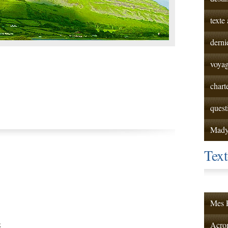
texte
derni
voyag
chart
quest
Mad
Tex
Mes F
;
Acrom