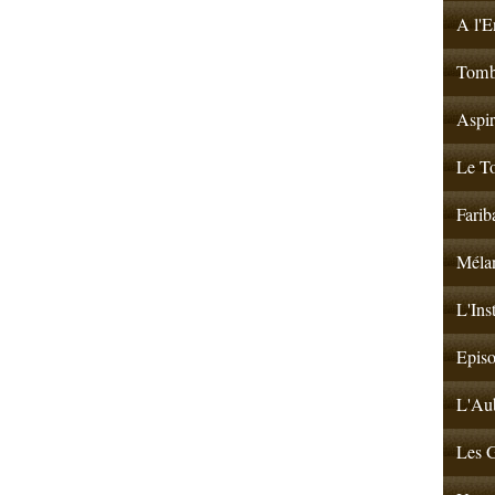
A l'E
Tombé
Aspir
Le To
Farib
Mélan
L'Ins
Episo
L'Aub
Les G