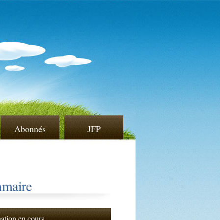
Abonnés
JFP
maire
nation en cours