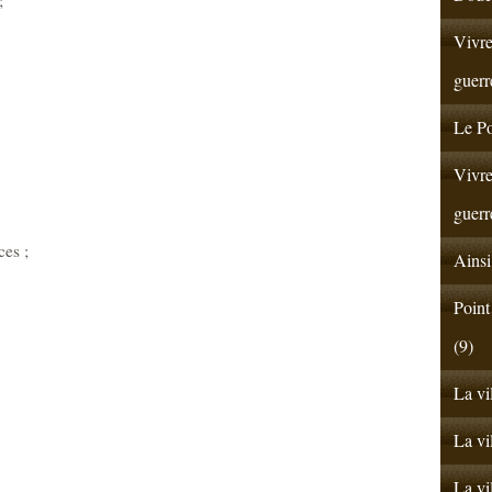
Vivre
guerr
Le Po
Vivre
guerr
ces ;
Ainsi
Point
(9)
La vi
La vi
La vi