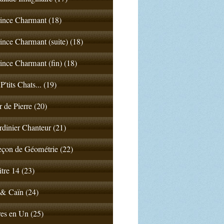
ince Charmant (18)
ince Charmant (suite) (18)
ince Charmant (fin) (18)
P'tits Chats... (19)
 de Pierre (20)
rdinier Chanteur (21)
çon de Géométrie (22)
tre 14 (23)
& Caïn (24)
es en Un (25)