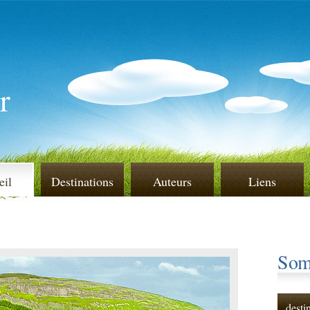
r
eil
Destinations
Auteurs
Liens
Som
desti