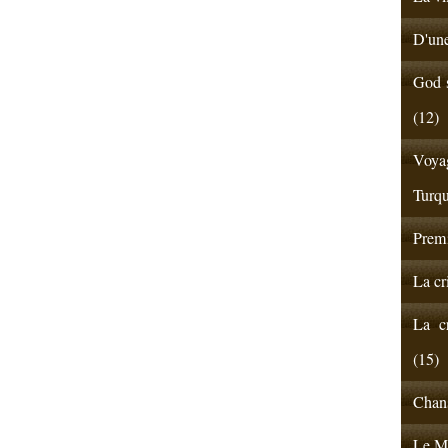
D'une
God s
(12)
Voyag
Turqu
Premi
La cr
La cr
(15)
Chans
Le Ma