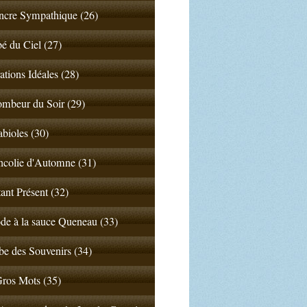
ncre Sympathique (26)
 du Ciel (27)
ations Idéales (28)
mbeur du Soir (29)
abioles (30)
colie d'Automne (31)
tant Présent (32)
de à la sauce Queneau (33)
e des Souvenirs (34)
ros Mots (35)