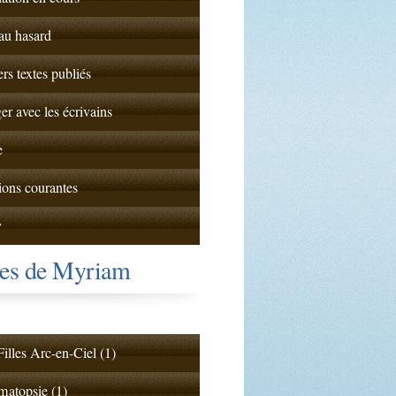
 au hasard
ers textes publiés
er avec les écrivains
e
ions courantes
y
tes de Myriam
illes Arc-en-Ciel (1)
atopsie (1)