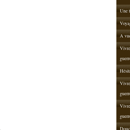
Une t
Voyag
A vue
Vivre
guerr
Hésit
Vivre
guerr
Vivre
guerr
Douce
;