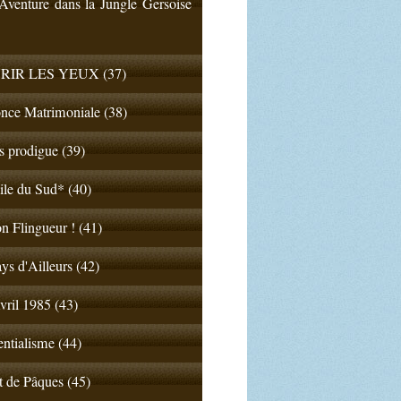
venture dans la Jungle Gersoise
RIR LES YEUX (37)
nce Matrimoniale (38)
ls prodigue (39)
ile du Sud* (40)
n Flingueur ! (41)
ys d'Ailleurs (42)
vril 1985 (43)
entialisme (44)
t de Pâques (45)