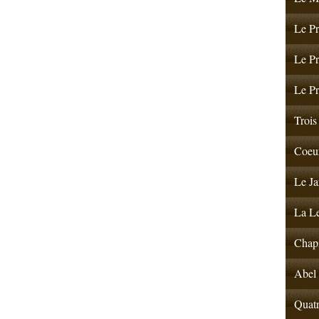
Le Pr
Le Pr
Le Pr
Trois 
Coeur
Le Ja
La Le
Chapi
Abel 
Quatr