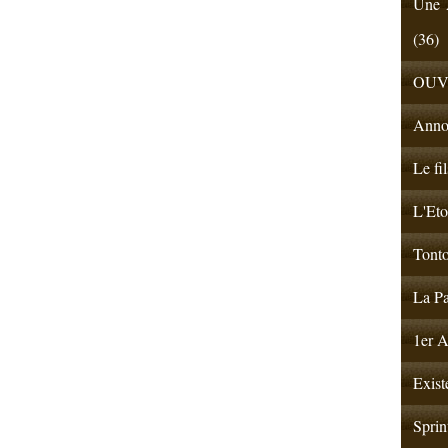
Une A
(36)
OUV
Anno
Le fi
L'Eto
Tonto
La Pa
1er A
Exist
Sprin