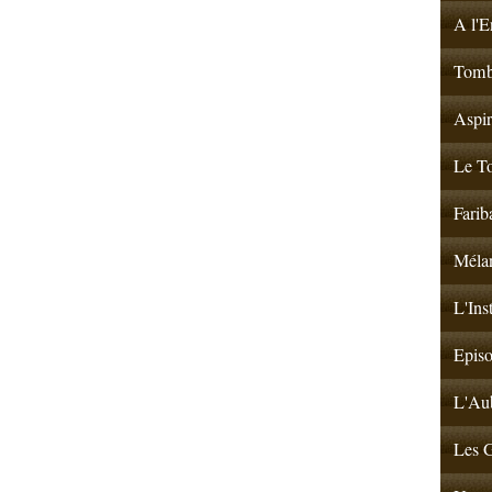
A l'E
Tombé
Aspir
Le To
Farib
Mélan
L'Ins
Episo
L'Aub
Les G