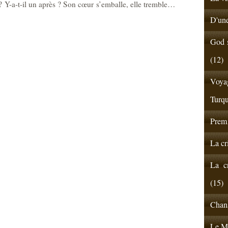
s ? Y-a-t-il un après ? Son cœur s’emballe, elle tremble…
D'une
God s
(12)
Voyag
Turqu
Premi
La cr
La cr
(15)
Chans
Le Ma