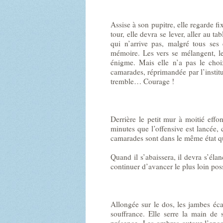
Assise à son pupitre, elle regarde f
tour, elle devra se lever, aller au t
qui n’arrive pas, malgré tous ses 
mémoire. Les vers se mélangent, l
énigme. Mais elle n’a pas le choix
camarades, réprimandée par l’instit
tremble… Courage !
Derrière le petit mur à moitié effon
minutes que l’offensive est lancée,
camarades sont dans le même état que 
Quand il s’abaissera, il devra s’élanc
continuer d’avancer le plus loin po
Allongée sur le dos, les jambes éca
souffrance. Elle serre la main d
présence. Les ombres autour l’enco