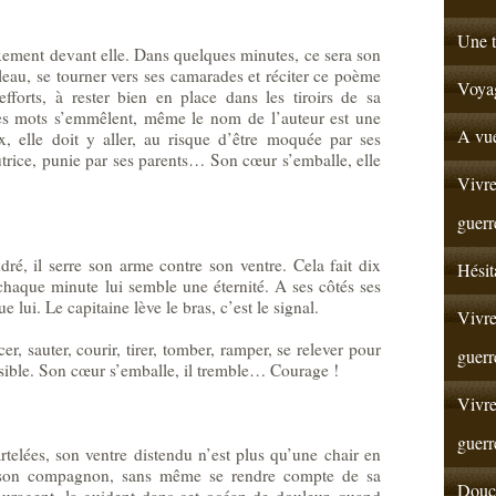
Une t
ixement devant elle. Dans quelques minutes, ce sera son
ableau, se tourner vers ses camarades et réciter ce poème
Voyag
efforts, à rester bien en place dans les tiroirs de sa
es mots s’emmêlent, même le nom de l’auteur est une
A vue
, elle doit y aller, au risque d’être moquée par ses
utrice, punie par ses parents… Son cœur s’emballe, elle
Vivre
guerr
dré, il serre son arme contre son ventre. Cela fait dix
Hésit
 chaque minute lui semble une éternité. A ses côtés ses
lui. Le capitaine lève le bras, c’est le signal.
Vivre
er, sauter, courir, tirer, tomber, ramper, se relever pour
guerr
ssible. Son cœur s’emballe, il tremble… Courage !
Vivre
guerr
rtelées, son ventre distendu n’est plus qu’une chair en
e son compagnon, sans même se rendre compte de sa
Douce
uragent, la guident dans cet océan de douleur, quand