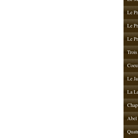
Le Pr
Le Pr
Le Pr
Trois 
Coeur
Le Ja
La Le
Chapi
Abel 
Quatr