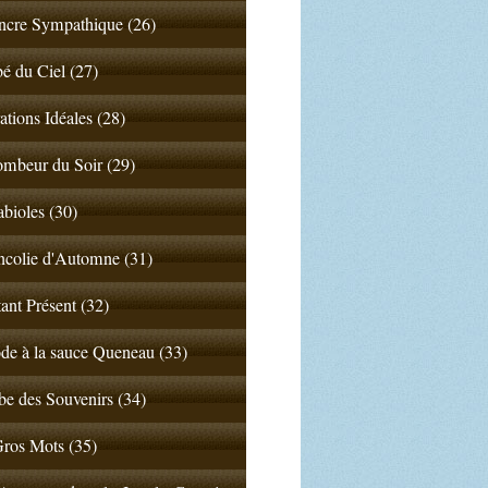
ncre Sympathique (26)
 du Ciel (27)
ations Idéales (28)
mbeur du Soir (29)
abioles (30)
colie d'Automne (31)
tant Présent (32)
de à la sauce Queneau (33)
e des Souvenirs (34)
ros Mots (35)