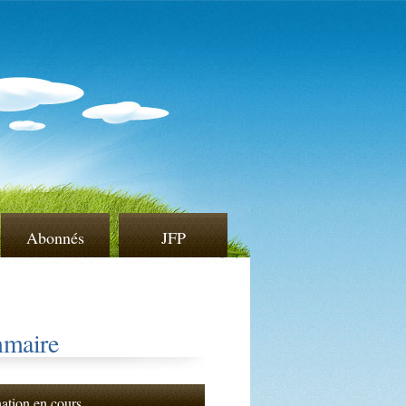
Abonnés
JFP
maire
nation en cours