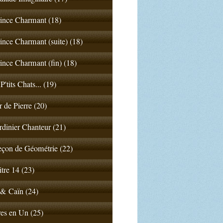
ince Charmant (18)
ince Charmant (suite) (18)
ince Charmant (fin) (18)
P'tits Chats... (19)
 de Pierre (20)
rdinier Chanteur (21)
çon de Géométrie (22)
tre 14 (23)
& Caïn (24)
es en Un (25)