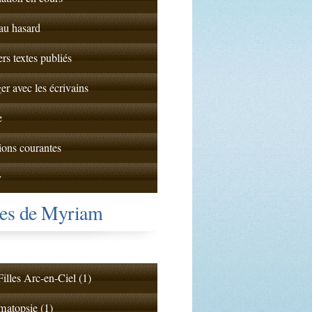
 au hasard
ers textes publiés
er avec les écrivains
e
ions courantes
y
tes de Myriam
illes Arc-en-Ciel (1)
atopsie (1)