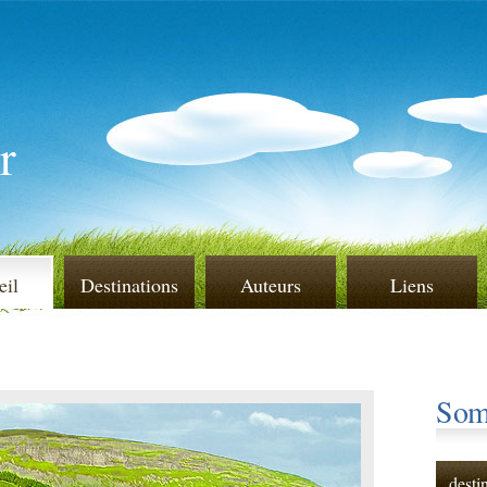
r
eil
Destinations
Auteurs
Liens
Som
desti