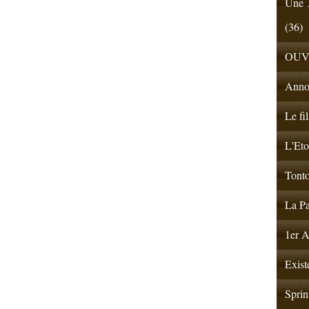
Une A
(36)
OUV
Anno
Le fi
L'Eto
Tonto
La Pa
1er A
Exist
Sprin