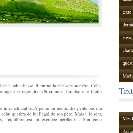
texte
derni
voyag
chart
quest
Mad
e la table basse, il tourne la tête vers sa mère. Celle-
Tex
ourage à le rejoindre. Oh comme il souhaite se blottir
e infranchissable. A peine un mètre, dix petits pas qui
 celui qui fera de lui l’égal de son père. Mais il le sent,
Mes F
es, l’équilibre est un exercice périlleux… Son cœur
Acrom