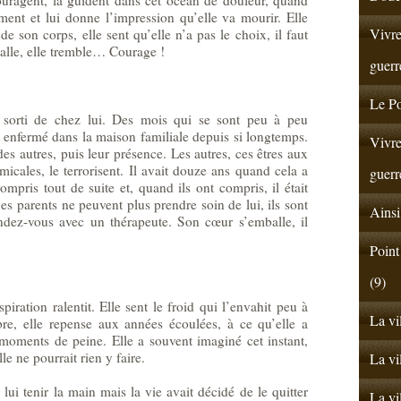
nt et lui donne l’impression qu’elle va mourir. Elle
Vivre
 de son corps, elle sent qu’elle n’a pas le choix, il faut
balle, elle tremble… Courage !
guerr
Le Po
s sorti de chez lui. Des mois qui se sont peu à peu
é, enfermé dans la maison familiale depuis si longtemps.
Vivre
es autres, puis leur présence. Les autres, ces êtres aux
icales, le terrorisent. Il avait douze ans quand cela a
guerr
pris tout de suite et, quand ils ont compris, il était
Ses parents ne peuvent plus prendre soin de lui, ils sont
Ainsi
ndez-vous avec un thérapeute. Son cœur s’emballe, il
Point
(9)
spiration ralentit. Elle sent le froid qui l’envahit peu à
La vi
re, elle repense aux années écoulées, à ce qu’elle a
 moments de peine. Elle a souvent imaginé cet instant,
lle ne pourrait rien y faire.
La vi
r lui tenir la main mais la vie avait décidé de le quitter
La vi