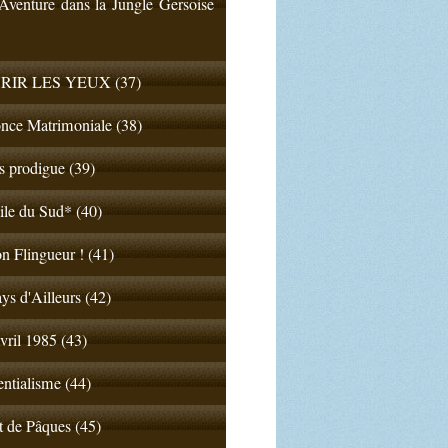
venture dans la Jungle Gersoise
RIR LES YEUX (37)
nce Matrimoniale (38)
ls prodigue (39)
ile du Sud* (40)
n Flingueur ! (41)
ys d'Ailleurs (42)
vril 1985 (43)
entialisme (44)
t de Pâques (45)