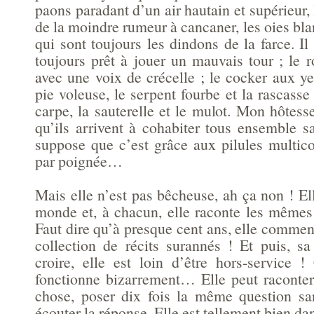
paons paradant d’un air hautain et supérieur, 
de la moindre rumeur à cancaner, les oies bla
qui sont toujours les dindons de la farce. Il 
toujours prêt à jouer un mauvais tour ; le 
avec une voix de crécelle ; le cocker aux y
pie voleuse, le serpent fourbe et la rascas
carpe, la sauterelle et le mulot. Mon hôtess
qu’ils arrivent à cohabiter tous ensemble sa
suppose que c’est grâce aux pilules multico
par poignée…
Mais elle n’est pas bêcheuse, ah ça non ! Ell
monde et, à chacun, elle raconte les mêmes 
Faut dire qu’à presque cent ans, elle commen
collection de récits surannés ! Et puis, s
croire, elle est loin d’être hors-service !
fonctionne bizarrement… Elle peut raconte
chose, poser dix fois la même question sa
écouter la réponse. Elle est tellement bien da