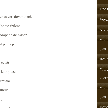
Une t
ier ouvert devant moi,
Voyag
’encre fraîche,
A vue
comptine de saison.
Vivre
nt peu à peu
guerr
ant
Hésit
 éclats.
Vivre
 leur place
guerr
lumière
Vivre
nheur.
guerr
e,
Douce
le année,