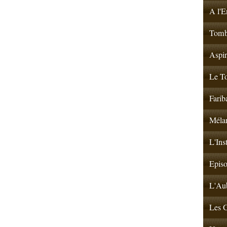
A l'E
Tombé
Aspir
Le To
Farib
Mélan
L'Ins
Episo
L'Aub
Les G