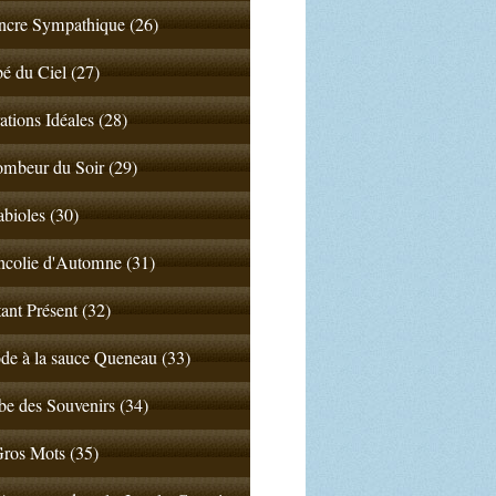
ncre Sympathique (26)
 du Ciel (27)
ations Idéales (28)
mbeur du Soir (29)
abioles (30)
colie d'Automne (31)
tant Présent (32)
de à la sauce Queneau (33)
e des Souvenirs (34)
ros Mots (35)