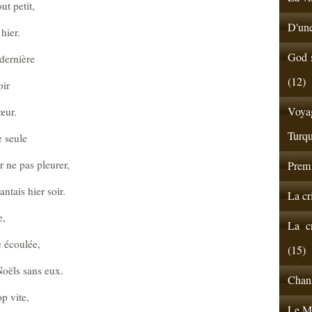
ut petit,
D'une
hier.
God s
 dernière
(12)
oir
Voyag
œur.
Turqu
e seule
 ne pas pleurer,
Premi
ntais hier soir.
La cr
e,
La cr
 écoulée,
(15)
oëls sans eux.
Chans
op vite,
Le Ma