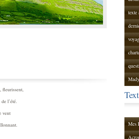
texte
derni
voyag
chart
quest
Mad
 fleurissent,
Tex
 de l’été.
e vent
Mes F
llonnant.
Acrom