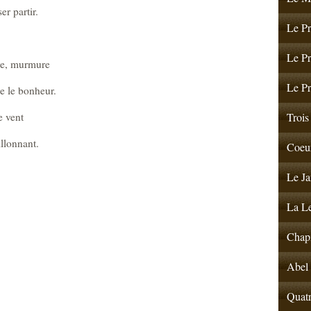
er partir.
Le Pr
Le Pr
re, murmure
Le Pr
e le bonheur.
e vent
Trois 
llonnant.
Coeur
Le Ja
La Le
Chapi
Abel 
Quatr