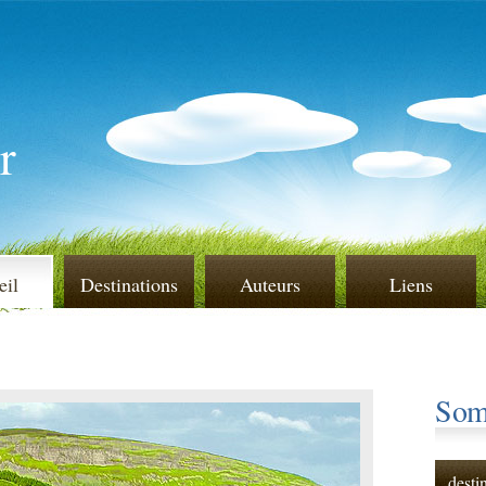
r
eil
Destinations
Auteurs
Liens
Som
desti