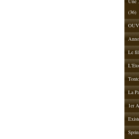
Une A
(36)
OUV
Anno
Le fi
L'Eto
Tonto
La Pa
1er A
Exist
Sprin