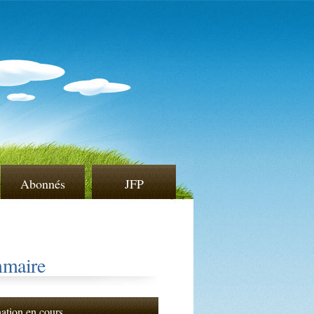
Abonnés
JFP
maire
nation en cours