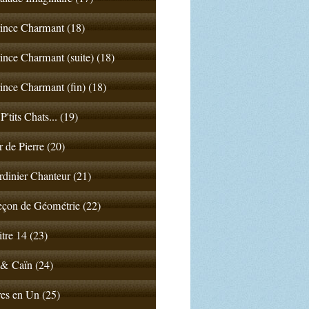
ince Charmant (18)
ince Charmant (suite) (18)
ince Charmant (fin) (18)
P'tits Chats... (19)
 de Pierre (20)
rdinier Chanteur (21)
çon de Géométrie (22)
tre 14 (23)
& Caïn (24)
es en Un (25)