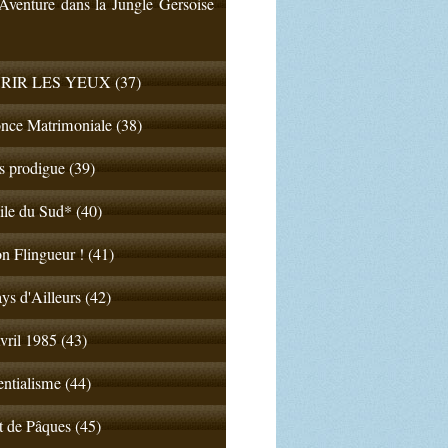
venture dans la Jungle Gersoise
RIR LES YEUX (37)
nce Matrimoniale (38)
ls prodigue (39)
ile du Sud* (40)
n Flingueur ! (41)
ys d'Ailleurs (42)
vril 1985 (43)
entialisme (44)
t de Pâques (45)