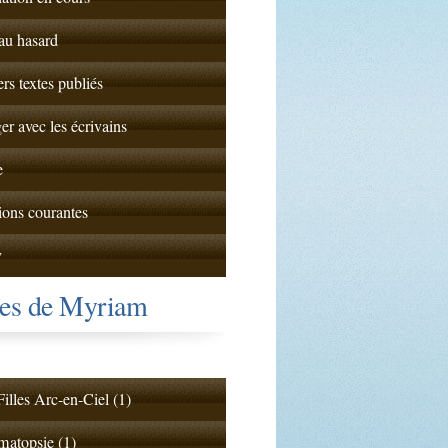
 au hasard
ers textes publiés
er avec les écrivains
e
ions courantes
y
tes de Myriam
illes Arc-en-Ciel (1)
atopsie (1)