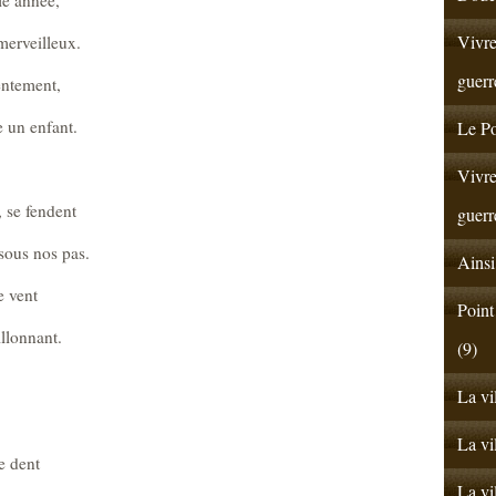
Vivre
erveilleux.
guerr
lentement,
e un enfant.
Le Po
Vivre
, se fendent
guerr
sous nos pas.
Ainsi
e vent
Point
llonnant.
(9)
La vi
La vi
e dent
La vi