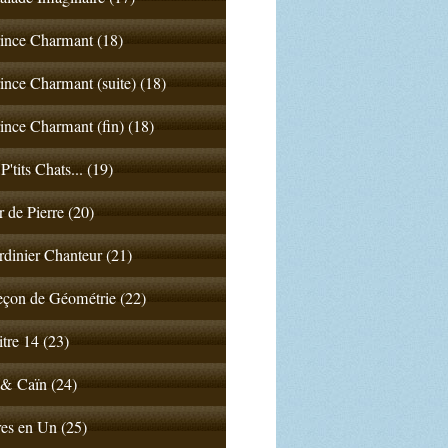
ince Charmant (18)
ince Charmant (suite) (18)
ince Charmant (fin) (18)
P'tits Chats... (19)
 de Pierre (20)
rdinier Chanteur (21)
çon de Géométrie (22)
tre 14 (23)
& Caïn (24)
es en Un (25)