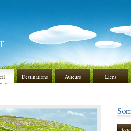
r
eil
Destinations
Auteurs
Liens
Som
desti