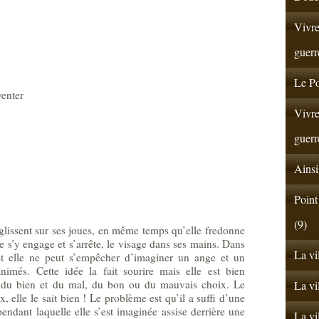
Vivre
guerr
Le Po
venter
Vivre
guerr
Ainsi
Point
(9)
glissent sur ses joues, en même temps qu’elle fredonne
le s’y engage et s’arrête, le visage dans ses mains. Dans
La vi
et elle ne peut s’empêcher d’imaginer un ange et un
imés. Cette idée la fait sourire mais elle est bien
on du bien et du mal, du bon ou du mauvais choix. Le
La vi
, elle le sait bien ! Le problème est qu’il a suffi d’une
endant laquelle elle s’est imaginée assise derrière une
La vi