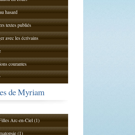
 au hasard
ers textes publiés
er avec les écrivains
e
ions courantes
y
tes de Myriam
illes Arc-en-Ciel (1)
atopsie (1)