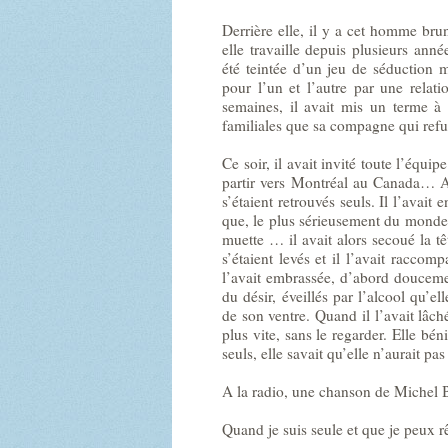
Derrière elle, il y a cet homme brun
elle travaille depuis plusieurs anné
été teintée d’un jeu de séduction
pour l’un et l’autre par une relat
semaines, il avait mis un terme à
familiales que sa compagne qui refu
Ce soir, il avait invité toute l’équip
partir vers Montréal au Canada… Au
s’étaient retrouvés seuls. Il l’avait 
que, le plus sérieusement du monde, i
muette … il avait alors secoué la tê
s’étaient levés et il l’avait racco
l’avait embrassée, d’abord douceme
du désir, éveillés par l’alcool qu’el
de son ventre. Quand il l’avait lâché
plus vite, sans le regarder. Elle béni
seuls, elle savait qu’elle n’aurait pa
A la radio, une chanson de Michel 
Quand je suis seule et que je peux r