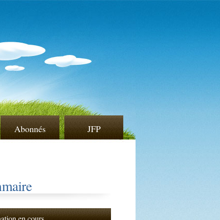
Abonnés
JFP
maire
nation en cours