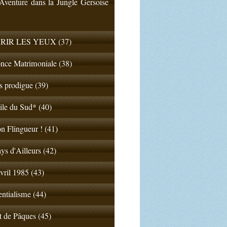
venture dans la Jungle Gersoise
RIR LES YEUX (37)
nce Matrimoniale (38)
ls prodigue (39)
ile du Sud* (40)
n Flingueur ! (41)
ys d'Ailleurs (42)
vril 1985 (43)
entialisme (44)
t de Pâques (45)