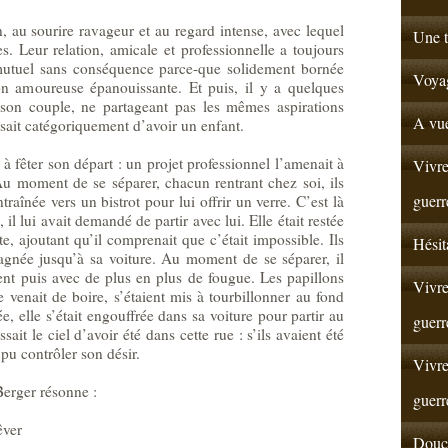
, au sourire ravageur et au regard intense, avec lequel
Une t
es. Leur relation, amicale et professionnelle a toujours
 mutuel sans conséquence parce-que solidement bornée
Voyag
ion amoureuse épanouissante. Et puis, il y a quelques
 son couple, ne partageant pas les mêmes aspirations
A vue
sait catégoriquement d’avoir un enfant.
e à fêter son départ : un projet professionnel l’amenait à
Vivre
 moment de se séparer, chacun rentrant chez soi, ils
guerr
entraînée vers un bistrot pour lui offrir un verre. C’est là
l lui avait demandé de partir avec lui. Elle était restée
te, ajoutant qu’il comprenait que c’était impossible. Ils
Hésit
mpagnée jusqu’à sa voiture. Au moment de se séparer, il
nt puis avec de plus en plus de fougue. Les papillons
Vivre
le venait de boire, s’étaient mis à tourbillonner au fond
e, elle s’était engouffrée dans sa voiture pour partir au
guerr
ssait le ciel d’avoir été dans cette rue : s’ils avaient été
s pu contrôler son désir.
Vivre
Berger résonne :
guerr
êver
Douce