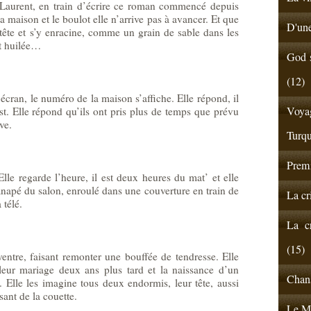
t-Laurent, en train d’écrire ce roman commencé depuis
a maison et le boulot elle n’arrive pas à avancer. Et que
D'une
tête et s’y enracine, comme un grain de sable dans les
t huilée…
God s
(12)
écran, le numéro de la maison s’affiche. Elle répond, il
Voyag
est. Elle répond qu’ils ont pris plus de temps que prévu
ive.
Turqu
Premi
lle regarde l’heure, il est deux heures du mat’ et elle
canapé du salon, enroulé dans une couverture en train de
La cr
télé.
La cr
(15)
entre, faisant remonter une bouffée de tendresse. Elle
leur mariage deux ans plus tard et la naissance d’un
Chans
 Elle les imagine tous deux endormis, leur tête, aussi
sant de la couette.
Le Ma