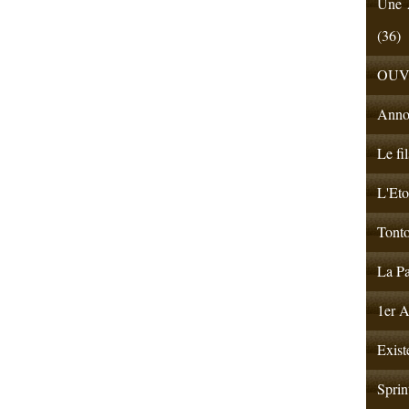
Une A
(36)
OUV
Anno
Le fi
L'Eto
Tonto
La Pa
1er A
Exist
Sprin