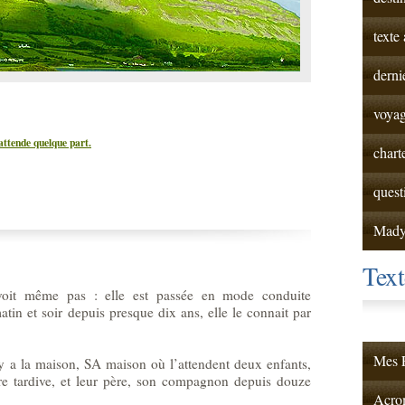
texte
derni
voyag
attende quelque part.
chart
quest
Mad
Tex
 voit même pas : elle est passée en mode conduite
matin et soir depuis presque dix ans, elle le connait par
Mes F
 y a la maison, SA maison où l’attendent deux enfants,
e tardive, et leur père, son compagnon depuis douze
Acrom