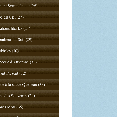
ncre Sympathique (26)
 du Ciel (27)
ations Idéales (28)
mbeur du Soir (29)
abioles (30)
colie d'Automne (31)
tant Présent (32)
de à la sauce Queneau (33)
e des Souvenirs (34)
ros Mots (35)