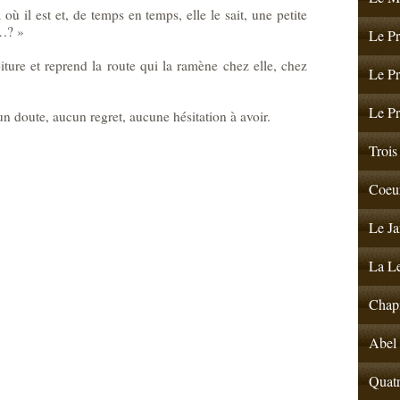
 où il est et, de temps en temps, elle le sait, une petite
i…? »
Le Pr
iture et reprend la route qui la ramène chez elle, chez
Le Pr
Le Pr
cun doute, aucun regret, aucune hésitation à avoir.
Trois 
Coeur
Le Ja
La Le
Chapi
Abel 
Quatr