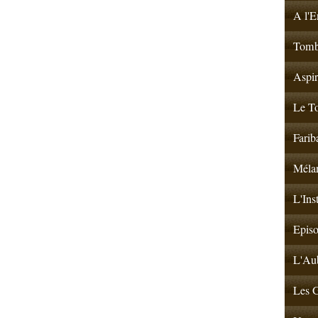
A l'E
Tombé
Aspir
Le To
Farib
Mélan
L'Ins
Episo
L'Aub
Les G