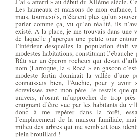
J’ai « atterri » au début du XIIème siècle. Ce
Les hameaux et maisons de mon enfance, l
maïs, tournesols, n’étaient plus qu’un souveni
parler comme ça, vu qu’en réalité, ils n’av
existé. A la place, je me trouvais dans une v
de laquelle j’aperçus une petite tour entou
l’intérieur desquelles la population était 
modestes habitations, constituant l’ébauche p
Bâti sur un éperon rocheux qui devait d’ail
nom (Larroque, la « Rocà » en gascon c’est-
modeste fortin dominait la vallée d’une pe
connaissais bien, l’Auchie, pour y avoir 
écrevisses avec mon père. Je restais quelq
univers, n’osant m’approcher de trop près
craignant d’être vue par les habitants du vil
donc à me repérer dans la forêt, essa
l’emplacement de la maison familiale, mai
milieu des arbres qui me semblait tous ident
plein brouillard !