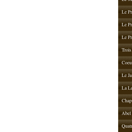
Le Pr
Le Pr
Le Pr
Trois 
Coeur
Le Ja
La Le
Chapi
Abel 
Quatr