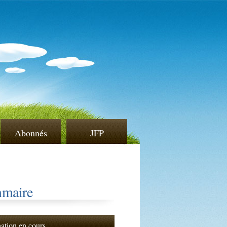
Abonnés
JFP
maire
nation en cours