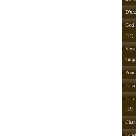
D'une
God s
(12)
Voyag
Turqu
Premi
La cr
La cr
(15)
Chans
Le Ma