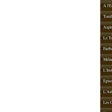
A l'E
Tombé
Aspir
Le To
Farib
Mélan
L'Ins
Episo
L'Aub
Les G