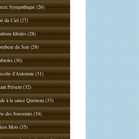
ncre Sympathique (26)
 du Ciel (27)
ations Idéales (28)
mbeur du Soir (29)
abioles (30)
colie d'Automne (31)
tant Présent (32)
de à la sauce Queneau (33)
e des Souvenirs (34)
ros Mots (35)