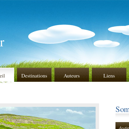
r
eil
Destinations
Auteurs
Liens
Som
desti