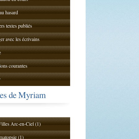
 au hasard
ers textes publiés
er avec les écrivains
e
ions courantes
y
tes de Myriam
illes Arc-en-Ciel (1)
atopsie (1)