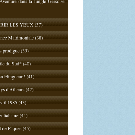
venture dans la Jungle Gersoise
RIR LES YEUX (37)
nce Matrimoniale (38)
ls prodigue (39)
ile du Sud* (40)
n Flingueur ! (41)
ys d'Ailleurs (42)
vril 1985 (43)
entialisme (44)
t de Pâques (45)