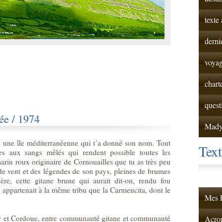
texte
derni
voyag
chart
quest
ée / 1974
Mad
ns une île méditerranéenne qui t’a donné son nom. Tout
Tex
 aux sangs mêlés qui rendent possible toutes les
arin roux originaire de Cornouailles que tu as très peu
 de vent et des légendes de son pays, pleines de brumes
re, cette gitane brune qui aurait dit-on, rendu fou
 appartenait à la même tribu que la Carmencita, dont le
Mes F
ar et Cordoue, entre communauté gitane et communauté
Acrom