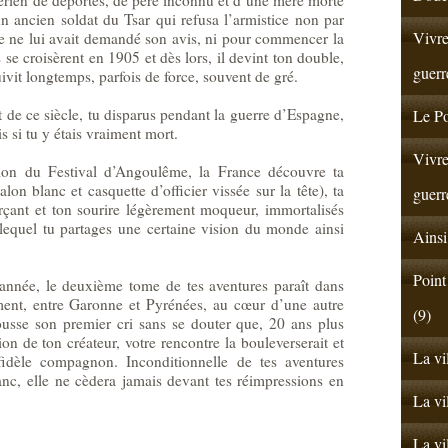
un ancien soldat du Tsar qui refusa l’armistice non par
Vivre
e ne lui avait demandé son avis, ni pour commencer la
 se croisèrent en 1905 et dès lors, il devint ton double,
guerr
uivit longtemps, parfois de force, souvent de gré.
t de ce siècle, tu disparus pendant la guerre d’Espagne,
Le Po
 si tu y étais vraiment mort.
Vivre
tion du Festival d’Angoulême, la France découvre ta
lon blanc et casquette d’officier vissée sur la tête), ta
guerr
erçant et ton sourire légèrement moqueur, immortalisés
 lequel tu partages une certaine vision du monde ainsi
Ainsi
Point
nnée, le deuxième tome de tes aventures paraît dans
nt, entre Garonne et Pyrénées, au cœur d’une autre
(9)
pousse son premier cri sans se douter que, 20 ans plus
ion de ton créateur, votre rencontre la bouleverserait et
La vi
fidèle compagnon. Inconditionnelle de tes aventures
lanc, elle ne cèdera jamais devant tes réimpressions en
La vi
La vi