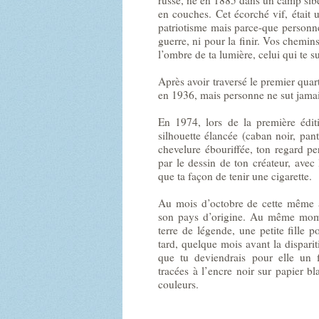
en couches. Cet écorché vif, était 
patriotisme mais parce-que personn
guerre, ni pour la finir. Vos chemins
l’ombre de ta lumière, celui qui te s
Après avoir traversé le premier quar
en 1936, mais personne ne sut jamais
En 1974, lors de la première édi
silhouette élancée (caban noir, panta
chevelure ébouriffée, ton regard p
par le dessin de ton créateur, avec
que ta façon de tenir une cigarette.
Au mois d’octobre de cette même a
son pays d’origine. Au même mome
terre de légende, une petite fille 
tard, quelque mois avant la disparit
que tu deviendrais pour elle un 
tracées à l’encre noir sur papier b
couleurs.