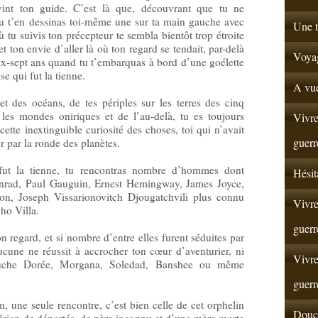
vint ton guide. C’est là que, découvrant que tu ne
tu t’en dessinas toi-même une sur ta main gauche avec
Une t
ù tu suivis ton précepteur te sembla bientôt trop étroite
t ton envie d’aller là où ton regard se tendait, par-delà
Voyag
dix-sept ans quand tu t’embarquas à bord d’une goélette
e qui fut la tienne.
A vue
 des océans, de tes périples sur les terres des cinq
 les mondes oniriques et de l’au-delà, tu es toujours
Vivre
ette inextinguible curiosité des choses, toi qui n’avait
guerr
r par la ronde des planètes.
fut la tienne, tu rencontras nombre d’hommes dont
Hésit
Conrad, Paul Gauguin, Ernest Hemingway, James Joyce,
on, Joseph Vissarionovitch Djougatchvili plus connu
Vivre
ho Villa.
guerr
 regard, et si nombre d’entre elles furent séduites par
une ne réussit à accrocher ton cœur d’aventurier, ni
Vivre
ouche Dorée, Morgana, Soledad, Banshee ou même
guerr
m, une seule rencontre, c’est bien celle de cet orphelin
Douce
érien de déportés, de père inconnu et d’une mère morte