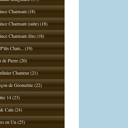
ince Charmant (18)
ince Charmant (suite) (18)
ince Charmant (fin) (18)
P'tits Chats... (19)
 de Pierre (20)
rdinier Chanteur (21)
çon de Géométrie (22)
tre 14 (23)
& Caïn (24)
es en Un (25)