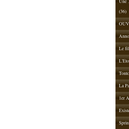
Une A
(36)
OUV
Anno
Le fi
L'Eto
Tonto
La Pa
1er A
Exist
Sprin