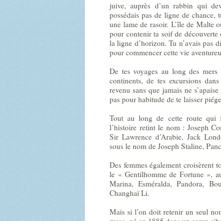
juive, auprès d’un rabbin qui de
possédais pas de ligne de chance, 
une lame de rasoir. L’île de Malte o
pour contenir ta soif de découverte e
la ligne d’horizon. Tu n’avais pas 
pour commencer cette vie aventureus
De tes voyages au long des mers et
continents, de tes excursions dans
revenu sans que jamais ne s’apaise c
pas pour habitude de te laisser piége
Tout au long de cette route qui 
l’histoire retint le nom : Joseph 
Sir Lawrence d’Arabie, Jack Lond
sous le nom de Joseph Staline, Panc
Des femmes également croisèrent ton
le « Gentilhomme de Fortune », auc
Marina, Esméralda, Pandora, B
Changhaï Li.
Mais si l’on doit retenir un seul no
russe, né en 1885 dans un camp sib