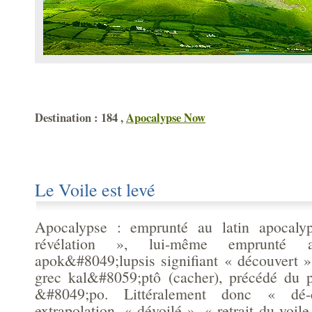
Destination : 184 ,
Apocalypse Now
Le Voile est levé
Apocalypse : emprunté au latin apocalyp
révélation », lui-même emprunté 
apok&#8049;lupsis signifiant « découvert »
grec kal&#8059;ptô (cacher), précédé du p
&#8049;po. Littéralement donc « dé
extrapolation, « dévoilé », « retrait du voile