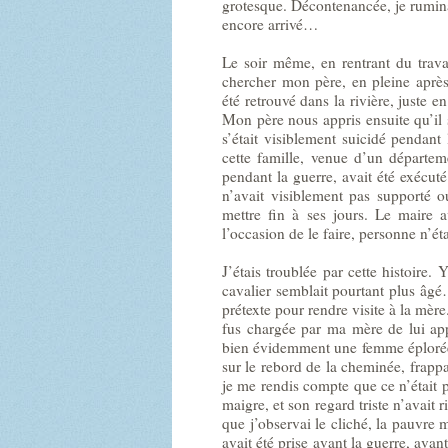
grotesque. Décontenancée, je ruminai
encore arrivé…
Le soir même, en rentrant du trava
chercher mon père, en pleine après-
été retrouvé dans la rivière, juste e
Mon père nous appris ensuite qu’il 
s’était visiblement suicidé pendant 
cette famille, venue d’un départem
pendant la guerre, avait été exécuté
n’avait visiblement pas supporté o
mettre fin à ses jours. Le maire a
l’occasion de le faire, personne n’éta
J’étais troublée par cette histoire.
cavalier semblait pourtant plus âgé
prétexte pour rendre visite à la mèr
fus chargée par ma mère de lui app
bien évidemment une femme éplorée,
sur le rebord de la cheminée, frap
je me rendis compte que ce n’était p
maigre, et son regard triste n’avait 
que j’observai le cliché, la pauvre 
avait été prise avant la guerre, avant