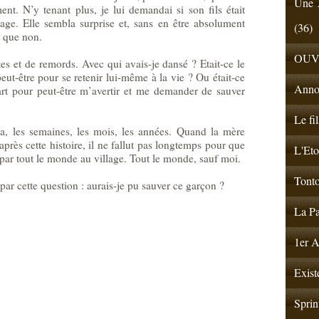
Une A
ment. N’y tenant plus, je lui demandai si son fils était
lage. Elle sembla surprise et, sans en être absolument
(36)
t que non.
OUV
es et de remords. Avec qui avais-je dansé ? Etait-ce le
peut-être pour se retenir lui-même à la vie ? Ou était-ce
Anno
art pour peut-être m’avertir et me demander de sauver
Le fi
a, les semaines, les mois, les années. Quand la mère
rès cette histoire, il ne fallut pas longtemps pour que
L'Eto
e par tout le monde au village. Tout le monde, sauf moi.
Tonto
par cette question : aurais-je pu sauver ce garçon ?
La Pa
1er A
Exist
Sprin