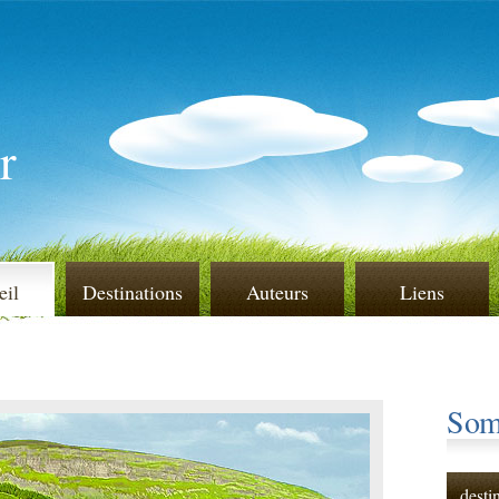
r
eil
Destinations
Auteurs
Liens
Som
desti