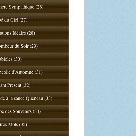
ncre Sympathique (26)
 du Ciel (27)
ations Idéales (28)
mbeur du Soir (29)
abioles (30)
colie d'Automne (31)
tant Présent (32)
de à la sauce Queneau (33)
e des Souvenirs (34)
ros Mots (35)