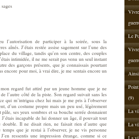
 sages
Vivre
guerr
Le Po
 l’autorisation de participer à la soirée, sous la
res aînés. J’étais restée assise sagement sur l’une des
Vivre
 place du village, tandis qu’en son centre, des couples
étais intimidée, il ne me serait pas venu un seul instant
guerr
utre des garçons présents, que je connaissais pourtant
pas encore pour moi, à vrai dire, je me sentais encore un
Ainsi
Point
n, mon regard fut attiré par un jeune homme que je ne
 de l’autre côté de la piste. Son regard suivait sans les
(9)
 ce qui m’intrigua chez lui mais je me pris à l’observer
ement, d’un costume propre mais un peu usé, légèrement
La vi
it pâle, ses yeux sombres et sa bouche serrée donnaient
J’étais incapable de lui donner un âge, il pouvait tout
double. Il ne disait rien, ne faisait rien d’autre que
La vi
e temps que je restai à l’observer, je ne vis personne
. J’en ressentis une impression étrange, comme si ce
La vi