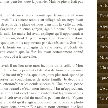
 mes pensées toute la journée. Mais le pire n’était pas
A l'E
il, l’un de mes frères raconta que le maire était venu
Tombé
midi. Ils s’étaient rendus au village où un noyé avait
n dessous de la place où nous dansions la veille au soir.
Aspir
s’agissait d’un jeune garçon, âgé d’à peine 15 ans, qui
la nuit. Le maire lui avait expliqué qu’il appartenait à
Le To
ent voisin, dont le père, soupçonné d’avoir collaboré
 quelques mois auparavant par des résistants. Son fils,
Farib
u la honte ou le chagrin de cette perte, et décidé de
vait conclu que la fête lui avait certainement donné
nt occupé à le surveiller.
Mélan
 Y avait-il un lien avec mon inconnu de la veille ? Mon
L'Ins
… Je me tus cependant et décidai de trouver le premier
e. Le hasard m’y aida, quelques jours plus tard, quand je
Episo
orter les condoléances de notre famille. Je découvris
 effondrée par les deuils successifs. Une photo, posée
L'Aub
pa mon regard : c’était mon inconnu ! En m’approchant,
as tout à fait exact : mon cavalier était légèrement plus
rien à voir avec celui du modèle, pétillant de vie. Voyant
Les G
mère me dit qu’il s’agissait de son mari, que cette photo
 toute cette horreur. Elle ajouta, pour terminer, que leur