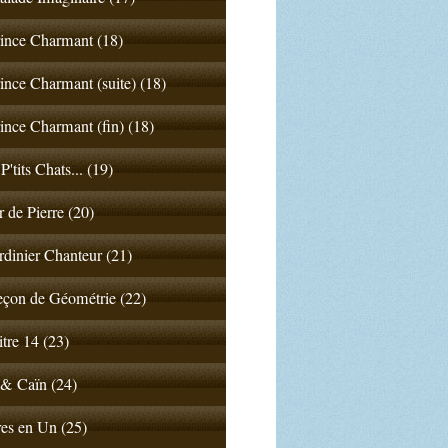
ince Charmant (18)
ince Charmant (suite) (18)
ince Charmant (fin) (18)
P'tits Chats... (19)
 de Pierre (20)
rdinier Chanteur (21)
çon de Géométrie (22)
tre 14 (23)
& Caïn (24)
es en Un (25)