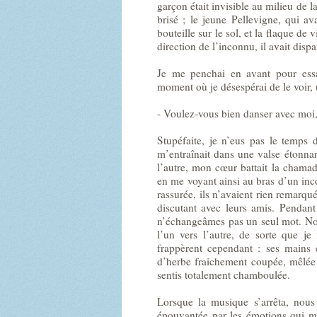
garçon était invisible au milieu de la
brisé ; le jeune Pellevigne, qui a
bouteille sur le sol, et la flaque de 
direction de l’inconnu, il avait dispa
Je me penchai en avant pour essay
moment où je désespérai de le voir, 
- Voulez-vous bien danser avec moi
Stupéfaite, je n’eus pas le temps 
m’entraînait dans une valse étonna
l’autre, mon cœur battait la chama
en me voyant ainsi au bras d’un inco
rassurée, ils n’avaient rien remarqué
discutant avec leurs amis. Pendan
n’échangeâmes pas un seul mot. Nos 
l’un vers l’autre, de sorte que je
frappèrent cependant : ses mains é
d’herbe fraichement coupée, mêlée
sentis totalement chamboulée.
Lorsque la musique s’arrêta, nous 
épouvantée par les émotions qui m’é