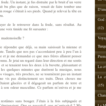
 foule. Un instant, je fus distraite par le bruit d’un verre
vait bu plus que de raison, venait de faire tomber une
D'une
vin rouge s’étirait à ses pieds. Quand je relevai la tête en
ru.
God s
er de le retrouver dans la foule, sans résultat. Au
(12)
une voix timide me fit sursauter :
Voyag
, mademoiselle ?
Turqu
de répondre que déjà, sa main saisissait la mienne et
nte. Tandis que nos pas s’accordaient peu à peu l’un à
de et je me demandai ce que mes frères allaient penser
Premi
nnu. Je jetai un regard dans leur direction et me sentis
 et se tenaient tous les deux à la buvette, plaisantant et
La cr
t les quelques minutes que durèrent la musique, nous
visages, très proches, ne se tournèrent pas un instant
La cr
 ne vis pas distinctement ses traits. Deux choses me
taient glacées et il dégageait un parfum de terre et
(15)
 à son odeur masculine. Ce parfum m’enivra et je me
Chans
restâmes sans bouger. J’étais à la fois subjuguée et
Le Ma
treignaient. Que se passait-il, que m’arrivait-il ? Ma