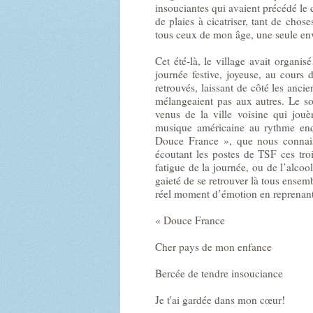
insouciantes qui avaient précédé le co
de plaies à cicatriser, tant de chos
tous ceux de mon âge, une seule envi
Cet été-là, le village avait organi
journée festive, joyeuse, au cours 
retrouvés, laissant de côté les anci
mélangeaient pas aux autres. Le so
venus de la ville voisine qui jou
musique américaine au rythme end
Douce France », que nous connais
écoutant les postes de TSF ces troi
fatigue de la journée, ou de l’alco
gaieté de se retrouver là tous ens
réel moment d’émotion en reprenan
« Douce France
Cher pays de mon enfance
Bercée de tendre insouciance
Je t'ai gardée dans mon cœur!