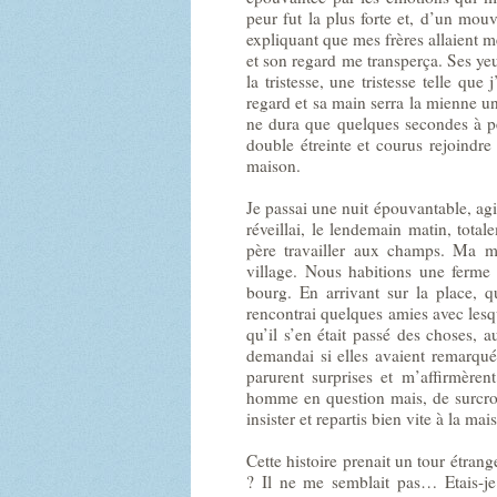
peur fut la plus forte et, d’un mou
expliquant que mes frères allaient me
et son regard me transperça. Ses yeux
la tristesse, une tristesse telle qu
regard et sa main serra la mienne u
ne dura que quelques secondes à pe
double étreinte et courus rejoindr
maison.
Je passai une nuit épouvantable, agi
réveillai, le lendemain matin, tota
père travailler aux champs. Ma m
village. Nous habitions une ferme
bourg. En arrivant sur la place, qu
rencontrai quelques amies avec lesqu
qu’il s’en était passé des choses, a
demandai si elles avaient remarqué
parurent surprises et m’affirmèren
homme en question mais, de surcroit
insister et repartis bien vite à la mai
Cette histoire prenait un tour étrang
? Il ne me semblait pas… Etais-j