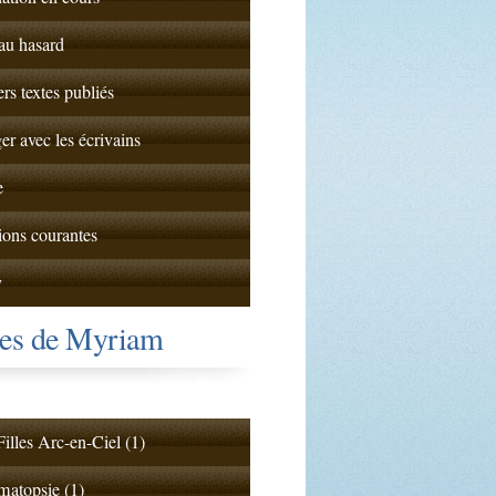
 au hasard
ers textes publiés
er avec les écrivains
e
ions courantes
y
tes de Myriam
illes Arc-en-Ciel (1)
atopsie (1)