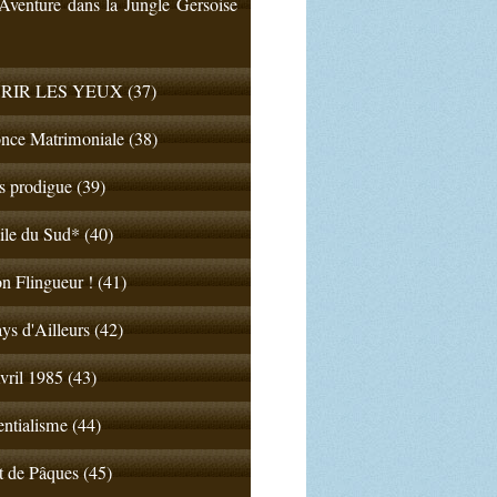
venture dans la Jungle Gersoise
RIR LES YEUX (37)
nce Matrimoniale (38)
ls prodigue (39)
ile du Sud* (40)
n Flingueur ! (41)
ys d'Ailleurs (42)
vril 1985 (43)
entialisme (44)
t de Pâques (45)