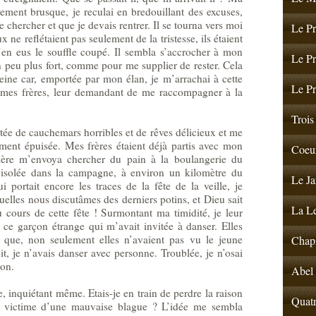
vement brusque, je reculai en bredouillant des excuses,
 chercher et que je devais rentrer. Il se tourna vers moi
Le Pr
 ne reflétaient pas seulement de la tristesse, ils étaient
e j’en eus le souffle coupé. Il sembla s’accrocher à mon
Le Pr
n peu plus fort, comme pour me supplier de rester. Cela
ine car, emportée par mon élan, je m’arrachai à cette
Le Pr
e mes frères, leur demandant de me raccompagner à la
Trois 
tée de cauchemars horribles et de rêves délicieux et me
lement épuisée. Mes frères étaient déjà partis avec mon
Coeur
ère m’envoya chercher du pain à la boulangerie du
 isolée dans la campagne, à environ un kilomètre du
Le Ja
i portait encore les traces de la fête de la veille, je
elles nous discutâmes des derniers potins, et Dieu sait
La Le
u cours de cette fête ! Surmontant ma timidité, je leur
 ce garçon étrange qui m’avait invitée à danser. Elles
t que, non seulement elles n’avaient pas vu le jeune
Chapi
, je n’avais danser avec personne. Troublée, je n’osai
son.
Abel 
e, inquiétant même. Etais-je en train de perdre la raison
Quatr
e victime d’une mauvaise blague ? L’idée me sembla