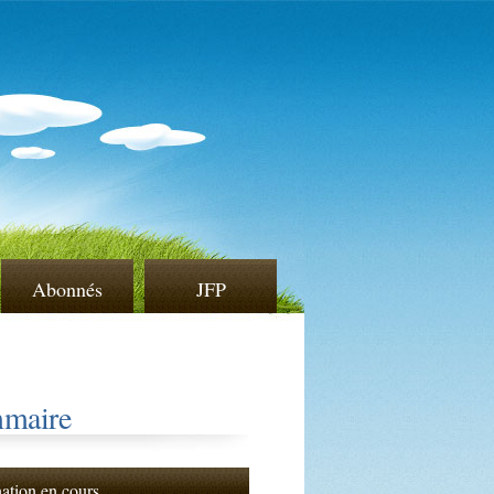
Abonnés
JFP
maire
nation en cours