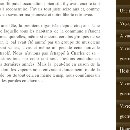
nflit puis l’occupation ; bien sûr, il y avait encore tant
es à reconstruire. J’avais tout juste seize ans et, comme
Une t
e : savourer ma jeunesse et notre liberté retrouvée.
Voyag
sé une fête, la première organisée depuis cinq ans. Une
de laquelle tous les habitants de la commune s’étaient
A vue
ennes querelles, même si encore, certains groupes ne se
ir, le bal avait été animé par un groupe de musiciens
èrent valses, javas et même un peu de cette nouvelle
Vivre
iablé. Nous n’avions pas échappé à Charles et sa «
guerr
sions tous par cœur tant nous l’avions entendue en
s dernières années. Mais là, peut-être en raison de la
ol dont les vapeurs nous enivraient doucement, ou de la
Hésit
emble, ou de tout cela en même temsp, nous connûmes un
t les paroles en chœur…
Vivre
guerr
Vivre
guerr
Douce