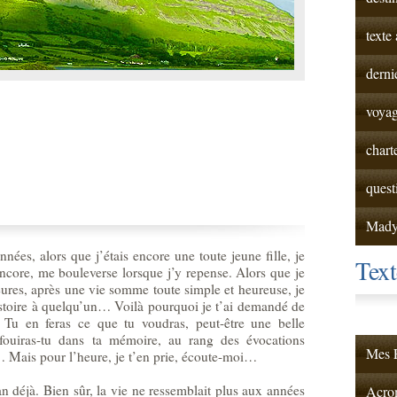
texte
derni
voyag
chart
quest
Mad
nnées, alors que j’étais encore une toute jeune fille, je
Tex
encore, me bouleverse lorsque j’y repense. Alors que je
ures, après une vie somme toute simple et heureuse, je
histoire à quelqu’un… Voilà pourquoi je t’ai demandé de
e. Tu en feras ce que tu voudras, peut-être une belle
enfouiras-tu dans ta mémoire, au rang des évocations
Mes F
… Mais pour l’heure, je t’en prie, écoute-moi…
n déjà. Bien sûr, la vie ne ressemblait plus aux années
Acrom